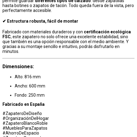
permite guardar
diferentes tipos de calzado
: desde zapatillas
hasta botines o zapatos de tacón. Todo queda fuera de la vista, pero
perfectamente accesible.
✔ Estructura robusta, fácil de montar
Fabricado con materiales duraderos y con
certificación ecológica
FSC
, este zapatero no solo ofrece una excelente estabilidad, sino
que también es una opción responsable con el medio ambiente. Y
gracias a su montaje sencillo e intuitivo, podrás disfrutarlo en
minutos.
Dimensiones:
Alto: 816 mm
Ancho: 600 mm
Fondo: 250 mm
Fabricado en España
#ZapateroDeDiseño
#OrganizaciónDelHogar
#ZapateroBlancoRoble
#MueblesParaZapatos
#AhorroDeEspacio