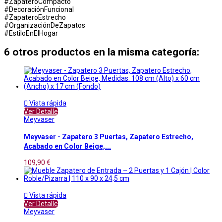
#ZapateroCompacto
#DecoraciónFuncional
#ZapateroEstrecho
#OrganizaciónDeZapatos
#EstiloEnElHogar
6 otros productos en la misma categoría:

Vista rápida
Ver Detalle
Meyvaser
Meyvaser - Zapatero 3 Puertas, Zapatero Estrecho,
Acabado en Color Beige,...
109,90 €

Vista rápida
Ver Detalle
Meyvaser