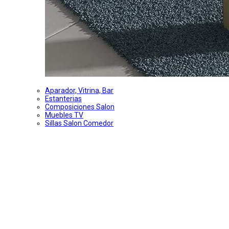
Aparador, Vitrina, Bar
Estanterias
Composiciones Salon
Muebles TV
Sillas Salon Comedor