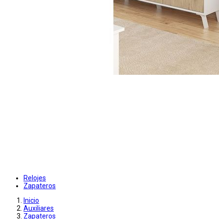
Relojes
Zapateros
Inicio
Auxiliares
Zapateros