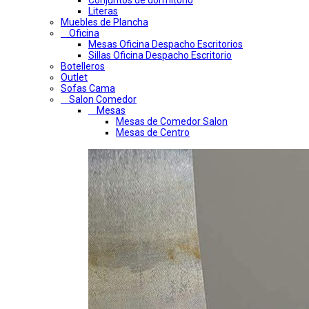
Conjuntos de dormitorio
Literas
Muebles de Plancha
Oficina
Mesas Oficina Despacho Escritorios
Sillas Oficina Despacho Escritorio
Botelleros
Outlet
Sofas Cama
Salon Comedor
Mesas
Mesas de Comedor Salon
Mesas de Centro