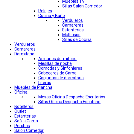
Muebles TV
Sillas Salon Comedor
Relojes
Cocina y Baño
Verduleros
Camareras
Estanterias
Multiusos
Sillas de Cocina
Verduleros
Camareras
Dormitorio
Armarios dormitorio
Mesillas de noche
Comodas y Sinfonieres
Cabeceros de Cama
Conjuntos de dormitorio
Literas
Muebles de Plancha
Oficina
Mesas Oficina Despacho Escritorios
Sillas Oficina Despacho Escritorio
Botelleros
Outlet
Estanterias
Sofas Cama
Perchas
Salon Comedor