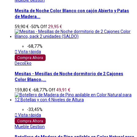
Mueble Gestion
Mesita de Noche Color Blanco con cajón Abierto y Patas
de Madera...
59,90 €
-50%
Off
29,95 €
-68,77%

Vista rápida
Compra Ahora
DecoEko
Mesitas - Mesillas de Noche dormitorio de 2 Cajones
Color Blanco,...
159,80 €
-68,77%
Off
49,91 €
-33,45%

Vista rápida
Compra Ahora
Mueble Gestion