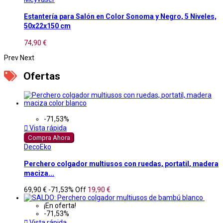
Estantería para Salón en Color Sonoma y Negro, 5 Niveles,
50x22x150 cm
74,90 €
Prev
Next
Ofertas
-71,53%

Vista rápida
Compra Ahora
DecoEko
Perchero colgador multiusos con ruedas, portatil, madera
maciza...
69,90 €
-71,53%
Off
19,90 €
¡En oferta!
-71,53%

Vista rápida