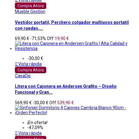
Compra Ahora
Mueble Gestion
Vestidor portatil, Perchero colgador multiusos portatil
con ruedas,...
69,90 €
-71,53%
Off
19,90 €
-30,00 €

Vista rápida
Compra Ahora
CasaDis
Litera con Cajonera en Andersen Grafito – Diseño
Funcional y Gran...
569,90 €
-30,00 €
Off
539,90 €
¡En oferta!
-47,09%

Vista rápida