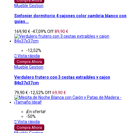
Compra Ahora
Mueble Gestion
Sinfonier dormitorio 4 cajones color cambria blanco con
guias...
169,90 €
-47,09%
Off
89,90 €
-12,52%

Vista rápida
Compra Ahora
Mueble Gestion
Verdulero frutero con 3 cestas extraibles y cajon
84x37x37cm
79,90 €
-12,52%
Off
69,90 €
¡En oferta!
-50%

Vista rápida
Compra Ahora