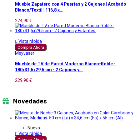
Mueble Zapatero con 4 Puertas y 2 Cajones | Acabado
Blanco/Textil | 116,8 x...
274,90 €

Vista rápida
Compra Ahora
Meyvaser
Mueble de TV de Pared Moderno Blanco-Roble -
180x31,5x29,5 cm - 2 Cajones y...
229,90 €
Novedades
Nuevo

Vista rápida
Compra Ahora