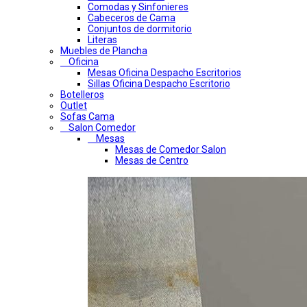
Comodas y Sinfonieres
Cabeceros de Cama
Conjuntos de dormitorio
Literas
Muebles de Plancha
Oficina
Mesas Oficina Despacho Escritorios
Sillas Oficina Despacho Escritorio
Botelleros
Outlet
Sofas Cama
Salon Comedor
Mesas
Mesas de Comedor Salon
Mesas de Centro