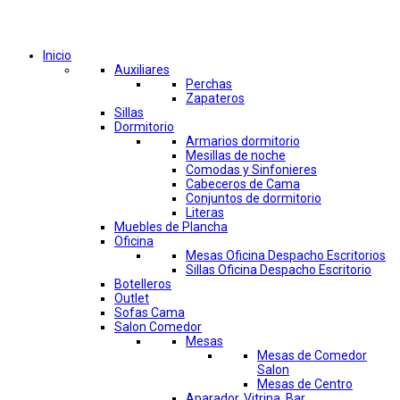
Comprar por categorías
Inicio
Auxiliares
Perchas
Zapateros
Sillas
Dormitorio
Armarios dormitorio
Mesillas de noche
Comodas y Sinfonieres
Cabeceros de Cama
Conjuntos de dormitorio
Literas
Muebles de Plancha
Oficina
Mesas Oficina Despacho Escritorios
Sillas Oficina Despacho Escritorio
Botelleros
Outlet
Sofas Cama
Salon Comedor
Mesas
Mesas de Comedor
Salon
Mesas de Centro
Aparador, Vitrina, Bar