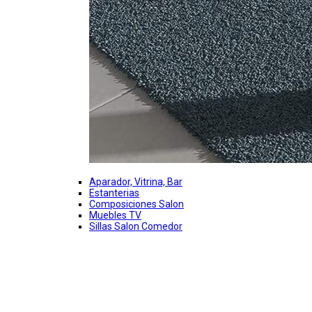
Aparador, Vitrina, Bar
Estanterias
Composiciones Salon
Muebles TV
Sillas Salon Comedor