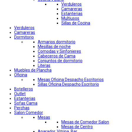
Verduleros
Camareras
Estanterias
Multiusos
Sillas de Cocina
Verduleros
Camareras
Dormitorio
Armarios dormitorio
Mesillas de noche
Comodas y Sinfonieres
Cabeceros de Cama
Conjuntos de dormitorio
Literas
Muebles de Plancha
Oficina
Mesas Oficina Despacho Escritorios
Sillas Oficina Despacho Escritorio
Botelleros
Outlet
Estanterias
Sofas Cama
Perchas
Salon Comedor
Mesas
Mesas de Comedor Salon
Mesas de Centro
Aparador, Vitrina, Bar