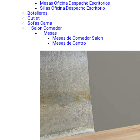
Mesas Oficina Despacho Escritorios
Sillas Oficina Despacho Escritorio
Botelleros
Outlet
Sofas Cama
Salon Comedor
Mesas
Mesas de Comedor Salon
Mesas de Centro