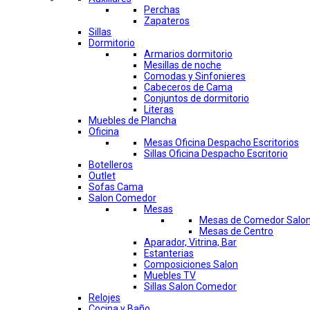
Perchas
Zapateros
Sillas
Dormitorio
Armarios dormitorio
Mesillas de noche
Comodas y Sinfonieres
Cabeceros de Cama
Conjuntos de dormitorio
Literas
Muebles de Plancha
Oficina
Mesas Oficina Despacho Escritorios
Sillas Oficina Despacho Escritorio
Botelleros
Outlet
Sofas Cama
Salon Comedor
Mesas
Mesas de Comedor Salo
Mesas de Centro
Aparador, Vitrina, Bar
Estanterias
Composiciones Salon
Muebles TV
Sillas Salon Comedor
Relojes
Cocina y Baño