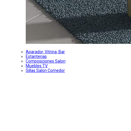
Aparador, Vitrina, Bar
Estanterias
Composiciones Salon
Muebles TV
Sillas Salon Comedor