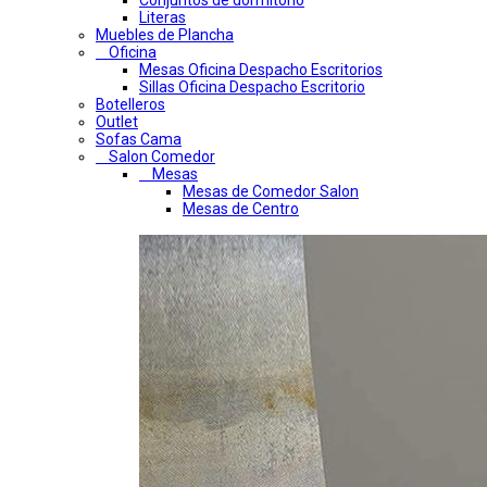
Conjuntos de dormitorio
Literas
Muebles de Plancha
Oficina
Mesas Oficina Despacho Escritorios
Sillas Oficina Despacho Escritorio
Botelleros
Outlet
Sofas Cama
Salon Comedor
Mesas
Mesas de Comedor Salon
Mesas de Centro