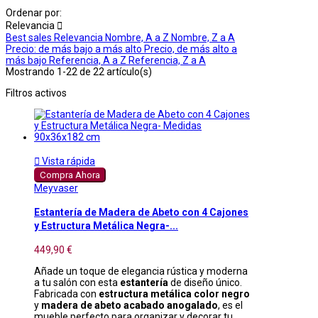
Ordenar por:
Relevancia

Best sales
Relevancia
Nombre, A a Z
Nombre, Z a A
Precio: de más bajo a más alto
Precio, de más alto a
más bajo
Referencia, A a Z
Referencia, Z a A
Mostrando 1-22 de 22 artículo(s)
Filtros activos

Vista rápida
Compra Ahora
Meyvaser
Estantería de Madera de Abeto con 4 Cajones
y Estructura Metálica Negra-...
449,90 €
Añade un toque de elegancia rústica y moderna
a tu salón con esta
estantería
de diseño único.
Fabricada con
estructura metálica color negro
y
madera de abeto acabado anogalado
, es el
mueble perfecto para organizar y decorar tu