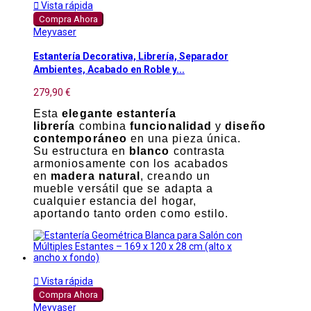

Vista rápida
Compra Ahora
Meyvaser
Estantería Decorativa, Librería, Separador
Ambientes, Acabado en Roble y...
279,90 €
Esta
elegante estantería
librería
combina
funcionalidad
y
diseño
contemporáneo
en una pieza única.
Su estructura en
blanco
contrasta
armoniosamente con los acabados
en
madera natural
, creando un
mueble versátil que se adapta a
cualquier estancia del hogar,
aportando tanto orden como estilo.

Vista rápida
Compra Ahora
Meyvaser