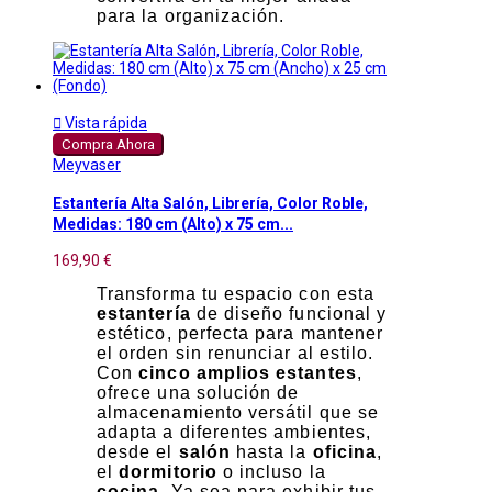
para la organización.

Vista rápida
Compra Ahora
Meyvaser
Estantería Alta Salón, Librería, Color Roble,
Medidas: 180 cm (Alto) x 75 cm...
169,90 €
Transforma tu espacio con esta
estantería
de diseño funcional y
estético, perfecta para mantener
el orden sin renunciar al estilo.
Con
cinco amplios estantes
,
ofrece una solución de
almacenamiento versátil que se
adapta a diferentes ambientes,
desde el
salón
hasta la
oficina
,
el
dormitorio
o incluso la
cocina
. Ya sea para exhibir tus