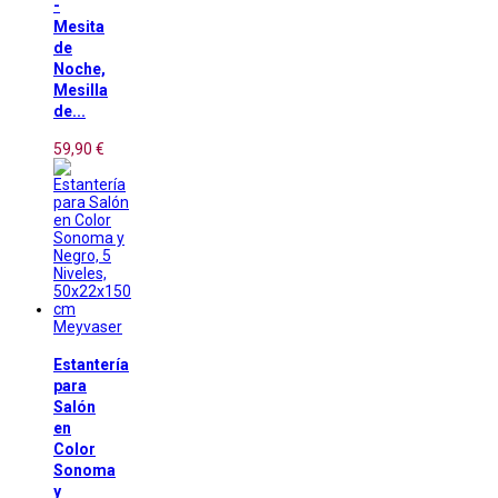
-
Mesita
de
Noche,
Mesilla
de...
59,90 €
Meyvaser
Estantería
para
Salón
en
Color
Sonoma
y