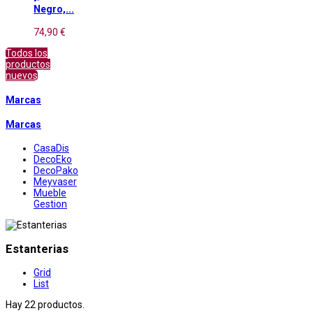
Negro,...
74,90 €
Todos los
productos
nuevos
Marcas
Marcas
CasaDis
DecoEko
DecoPako
Meyvaser
Mueble
Gestion
Estanterias
Grid
List
Hay 22 productos.