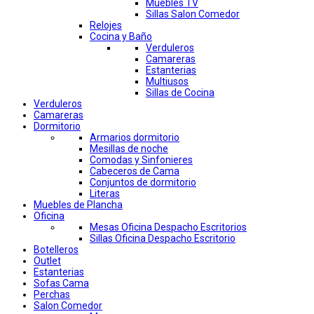
Muebles TV
Sillas Salon Comedor
Relojes
Cocina y Baño
Verduleros
Camareras
Estanterias
Multiusos
Sillas de Cocina
Verduleros
Camareras
Dormitorio
Armarios dormitorio
Mesillas de noche
Comodas y Sinfonieres
Cabeceros de Cama
Conjuntos de dormitorio
Literas
Muebles de Plancha
Oficina
Mesas Oficina Despacho Escritorios
Sillas Oficina Despacho Escritorio
Botelleros
Outlet
Estanterias
Sofas Cama
Perchas
Salon Comedor