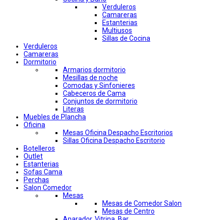
Verduleros
Camareras
Estanterias
Multiusos
Sillas de Cocina
Verduleros
Camareras
Dormitorio
Armarios dormitorio
Mesillas de noche
Comodas y Sinfonieres
Cabeceros de Cama
Conjuntos de dormitorio
Literas
Muebles de Plancha
Oficina
Mesas Oficina Despacho Escritorios
Sillas Oficina Despacho Escritorio
Botelleros
Outlet
Estanterias
Sofas Cama
Perchas
Salon Comedor
Mesas
Mesas de Comedor Salon
Mesas de Centro
Aparador, Vitrina, Bar