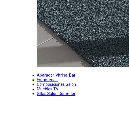
Aparador, Vitrina, Bar
Estanterias
Composiciones Salon
Muebles TV
Sillas Salon Comedor