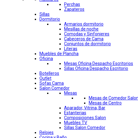
Perchas
Zapateros
Sillas
Dormitorio
Armarios dormitorio
Mesillas de noche
Comodas y Sinfonieres
Cabeceros de Cama
Conjuntos de dormitorio
Literas
Muebles de Plancha
Oficina
Mesas Oficina Despacho Escritorios
Sillas Oficina Despacho Escritorio
Botelleros
Outlet
Sofas Cama
Salon Comedor
Mesas
Mesas de Comedor Salo
Mesas de Centro
Aparador, Vitrina, Bar
Estanterias
Composiciones Salon
Muebles TV
Sillas Salon Comedor
Relojes
Cocina y Baño