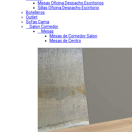
Mesas Oficina Despacho Escritorios
Sillas Oficina Despacho Escritorio
Botelleros
Outlet
Sofas Cama
Salon Comedor
Mesas
Mesas de Comedor Salon
Mesas de Centro