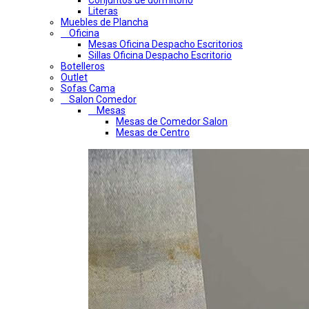
Conjuntos de dormitorio
Literas
Muebles de Plancha
Oficina
Mesas Oficina Despacho Escritorios
Sillas Oficina Despacho Escritorio
Botelleros
Outlet
Sofas Cama
Salon Comedor
Mesas
Mesas de Comedor Salon
Mesas de Centro