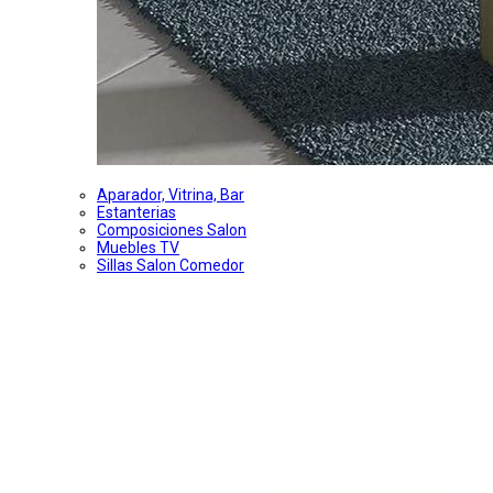
Aparador, Vitrina, Bar
Estanterias
Composiciones Salon
Muebles TV
Sillas Salon Comedor