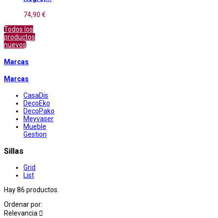
74,90 €
Todos los
productos
nuevos
Marcas
Marcas
CasaDis
DecoEko
DecoPako
Meyvaser
Mueble
Gestion
Sillas
Grid
List
Hay 86 productos.
Ordenar por:
Relevancia
