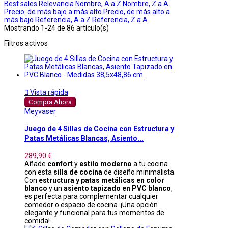
Best sales
Relevancia
Nombre, A a Z
Nombre, Z a A
Precio: de más bajo a más alto
Precio, de más alto a
más bajo
Referencia, A a Z
Referencia, Z a A
Mostrando 1-24 de 86 artículo(s)
Filtros activos

Vista rápida
Compra Ahora
Meyvaser
Juego de 4 Sillas de Cocina con Estructura y
Patas Metálicas Blancas, Asiento...
289,90 €
Añade
confort
y
estilo moderno
a tu cocina
con esta
silla de cocina
de diseño minimalista.
Con
estructura y patas metálicas en color
blanco
y un
asiento tapizado en PVC blanco
,
es perfecta para complementar cualquier
comedor o espacio de cocina. ¡Una opción
elegante y funcional para tus momentos de
comida!