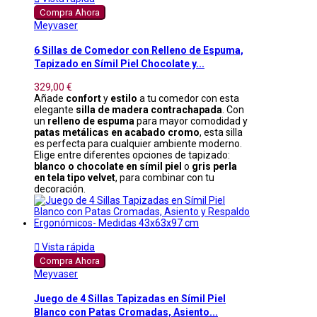
Compra Ahora
Meyvaser
6 Sillas de Comedor con Relleno de Espuma,
Tapizado en Símil Piel Chocolate y...
329,00 €
Añade
confort
y
estilo
a tu comedor con esta
elegante
silla de madera contrachapada
. Con
un
relleno de espuma
para mayor comodidad y
patas metálicas en acabado cromo
, esta silla
es perfecta para cualquier ambiente moderno.
Elige entre diferentes opciones de tapizado:
blanco o chocolate en símil piel
o
gris perla
en tela tipo velvet
, para combinar con tu
decoración.

Vista rápida
Compra Ahora
Meyvaser
Juego de 4 Sillas Tapizadas en Símil Piel
Blanco con Patas Cromadas, Asiento...