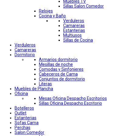
Muebles TV
Sillas Salon Comedor
Relojes
Cocina y Baño
Verduleros
Camareras
Estanterias
Multiusos
Sillas de Cocina
Verduleros
Camareras
Dormitorio
Armarios dormitorio
Mesillas de noche
Comodas y Sinfonieres
Cabeceros de Cama
Conjuntos de dormitorio
Literas
Muebles de Plancha
Oficina
Mesas Oficina Despacho Escritorios
Sillas Oficina Despacho Escritorio
Botelleros
Outlet
Estanterias
Sofas Cama
Perchas
Salon Comedor