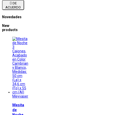

DE
ACUERDO
Novedades
New
products
Meyvaser
Mesita
de
Noche