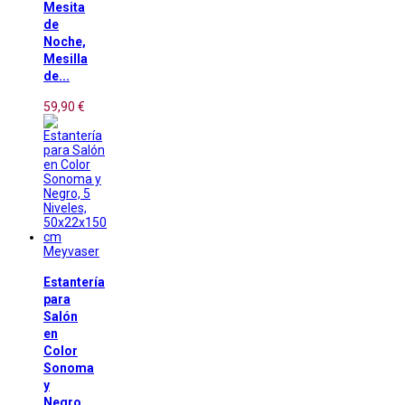
Mesita
de
Noche,
Mesilla
de...
59,90 €
Meyvaser
Estantería
para
Salón
en
Color
Sonoma
y
Negro,...