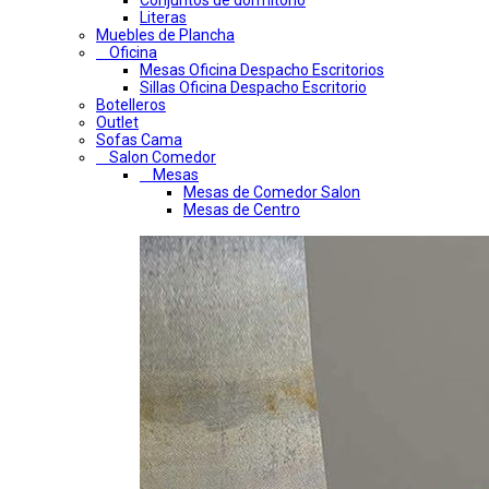
Conjuntos de dormitorio
Literas
Muebles de Plancha
Oficina
Mesas Oficina Despacho Escritorios
Sillas Oficina Despacho Escritorio
Botelleros
Outlet
Sofas Cama
Salon Comedor
Mesas
Mesas de Comedor Salon
Mesas de Centro