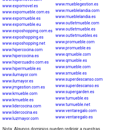
www.mueblegestion.es
www.expomovel.es
www.mueblelandia.com
www.expomueble.com.es
www.mueblelandia.es
www.expomueble.es
www.outletmueble.com
www.expomueble.eu
www.outletmueble.es
www.exposhopping.com.es
www.outletmuebles.es
www.exposhopping.es
www.promueble.com
www.exposhopping.net
www.promueble.es
www.hipercocina.com
www.qmueble.com
www.hipercocina.es
www.qmueble.es
www.hipercuadro.com.es
www.smueble.com
www.hipermueble.es
www.smueble.es
www.ilumayor.com
www.superdescanso.com
www.ilumayor.es
www.superdescanso.es
www.jmgestion.com.es
www.supergarden.es
www.kmueble.com
www.tumueble.es
www.kmueble.es
www.tumueble.net
www.lidercocina.com
www.ventaregalo.com
www.lidercocina.es
www.ventaregalo.es
www.luzmayor.com
Nota: Algunos dominios pueden redirigir a nuestras