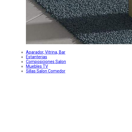
Aparador, Vitrina, Bar
Estanterias
Composiciones Salon
Muebles TV
Sillas Salon Comedor