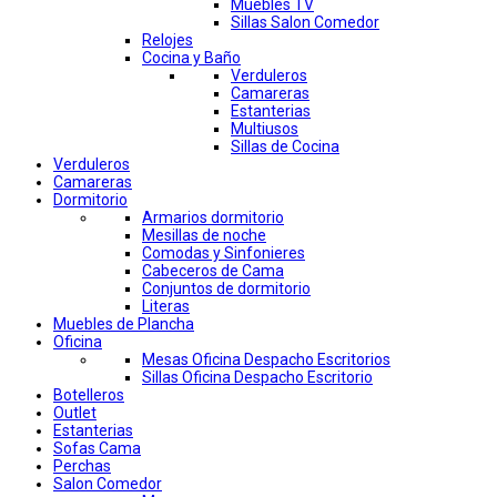
Muebles TV
Sillas Salon Comedor
Relojes
Cocina y Baño
Verduleros
Camareras
Estanterias
Multiusos
Sillas de Cocina
Verduleros
Camareras
Dormitorio
Armarios dormitorio
Mesillas de noche
Comodas y Sinfonieres
Cabeceros de Cama
Conjuntos de dormitorio
Literas
Muebles de Plancha
Oficina
Mesas Oficina Despacho Escritorios
Sillas Oficina Despacho Escritorio
Botelleros
Outlet
Estanterias
Sofas Cama
Perchas
Salon Comedor