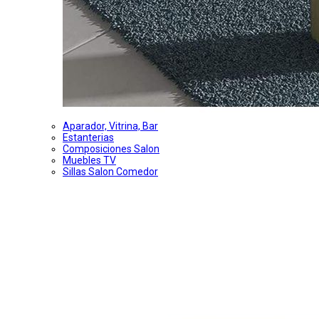
Aparador, Vitrina, Bar
Estanterias
Composiciones Salon
Muebles TV
Sillas Salon Comedor