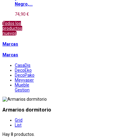
Negro,...
74,90 €
Todos los
productos
nuevos
Marcas
Marcas
CasaDis
DecoEko
DecoPako
Meyvaser
Mueble
Gestion
Armarios dormitorio
Grid
List
Hay 8 productos.