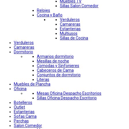
Muebles TV
Sillas Salon Comedor
Relojes
Cocina y Baño
Verduleros
Camareras
Estanterias
Multiusos
Sillas de Cocina
Verduleros
Camareras
Dormitorio
Armarios dormitorio
Mesillas de noche
Comodas y Sinfonieres
Cabeceros de Cama
Conjuntos de dormitorio
Literas
Muebles de Plancha
Oficina
Mesas Oficina Despacho Escritorios
Sillas Oficina Despacho Escritorio
Botelleros
Outlet
Estanterias
Sofas Cama
Perchas
Salon Comedor