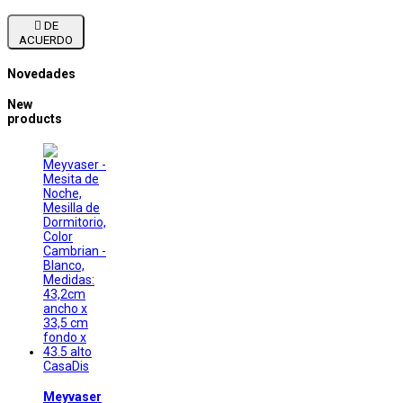

DE
ACUERDO
Novedades
New
products
CasaDis
Meyvaser