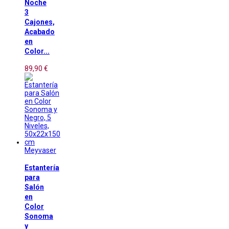
Noche
3
Cajones,
Acabado
en
Color...
89,90 €
Meyvaser
Estantería
para
Salón
en
Color
Sonoma
y