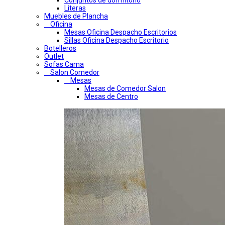
Conjuntos de dormitorio
Literas
Muebles de Plancha
Oficina
Mesas Oficina Despacho Escritorios
Sillas Oficina Despacho Escritorio
Botelleros
Outlet
Sofas Cama
Salon Comedor
Mesas
Mesas de Comedor Salon
Mesas de Centro