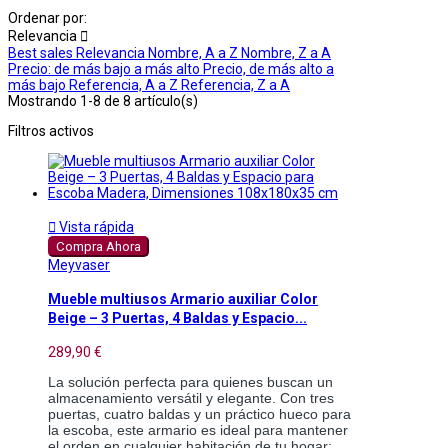
Ordenar por:
Relevancia

Best sales
Relevancia
Nombre, A a Z
Nombre, Z a A
Precio: de más bajo a más alto
Precio, de más alto a
más bajo
Referencia, A a Z
Referencia, Z a A
Mostrando 1-8 de 8 artículo(s)
Filtros activos

Vista rápida
Compra Ahora
Meyvaser
Mueble multiusos Armario auxiliar Color
Beige – 3 Puertas, 4 Baldas y Espacio...
289,90 €
La solución perfecta para quienes buscan un
almacenamiento versátil y elegante. Con tres
puertas, cuatro baldas y un práctico hueco para
la escoba, este armario es ideal para mantener
el orden en cualquier habitación de tu hogar: