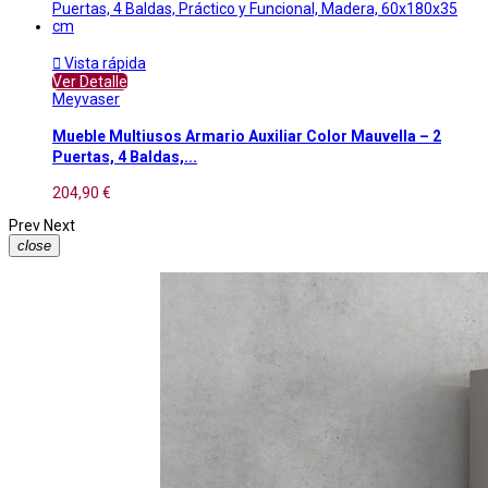

Vista rápida
Ver Detalle
Meyvaser
Mueble Multiusos Armario Auxiliar Color Mauvella – 2
Puertas, 4 Baldas,...
204,90 €
Prev
Next
close