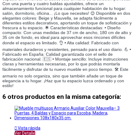
Con una puerta y cuatro baldas ajustables, ofrece un
almacenamiento funcional para cualquier habitación de tu hogar:
salón, dormitorio, oficina... ¡Lo que necesites! 😌 Disponible en dos
elegantes colores: Beige y Mauvella, se adapta fácilmente a
diferentes estilos decorativos, aportando un toque de sofisticación y
frescura a tu espacio. 🌟 Características destacadas: • Diseño
compacto: Con unas medidas de 37 cm de ancho, 180 cm de alto y
35 cm de fondo, es ideal para aprovechar esos rincones difíciles
donde el espacio es limitado. 👌 • Alta calidad: Fabricado con
materiales duraderos y resistentes, pensado para el uso diario. 💪 •
Fabricado en España: Calidad garantizada con el sello de
fabricación nacional. 🇪🇸 • Montaje sencillo: Incluye instrucciones
claras y herramientas necesarias, por lo que podrás montarla
fácilmente y disfrutar de tu nuevo mueble en poco tiempo. 🛠️ Este
armario no solo organiza, sino que también añade un toque de
elegancia a tu hogar. ¡Haz que tu espacio luzca ordenado y con
estilo!
6 otros productos en la misma categoría:

Vista rápida
Ver Detalle