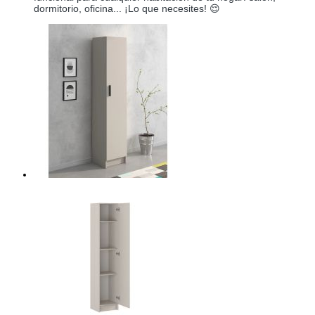
dormitorio, oficina... ¡Lo que necesites! 😌