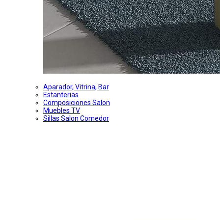
Aparador, Vitrina, Bar
Estanterias
Composiciones Salon
Muebles TV
Sillas Salon Comedor