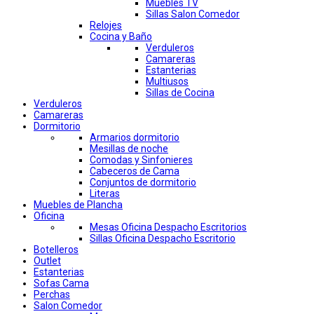
Muebles TV
Sillas Salon Comedor
Relojes
Cocina y Baño
Verduleros
Camareras
Estanterias
Multiusos
Sillas de Cocina
Verduleros
Camareras
Dormitorio
Armarios dormitorio
Mesillas de noche
Comodas y Sinfonieres
Cabeceros de Cama
Conjuntos de dormitorio
Literas
Muebles de Plancha
Oficina
Mesas Oficina Despacho Escritorios
Sillas Oficina Despacho Escritorio
Botelleros
Outlet
Estanterias
Sofas Cama
Perchas
Salon Comedor