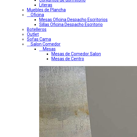
Conjuntos de dormitorio
Literas
Muebles de Plancha
Oficina
Mesas Oficina Despacho Escritorios
Sillas Oficina Despacho Escritorio
Botelleros
Outlet
Sofas Cama
Salon Comedor
Mesas
Mesas de Comedor Salon
Mesas de Centro