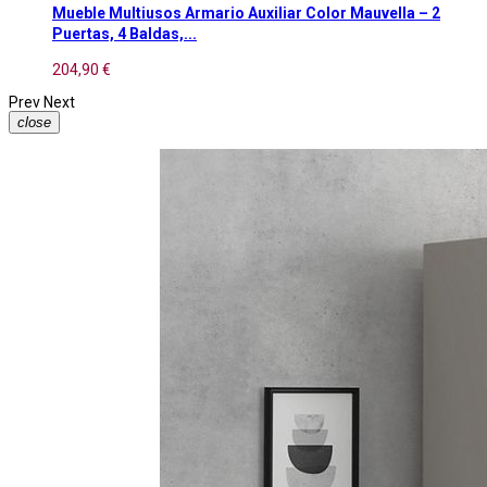
Mueble Multiusos Armario Auxiliar Color Mauvella – 2
Puertas, 4 Baldas,...
204,90 €
Prev
Next
close