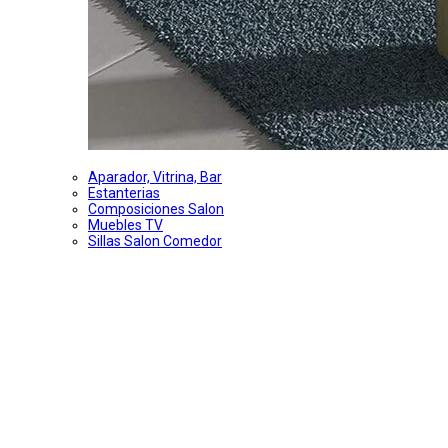
Aparador, Vitrina, Bar
Estanterias
Composiciones Salon
Muebles TV
Sillas Salon Comedor