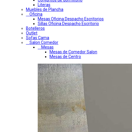
Conjuntos de dormitorio
Literas
Muebles de Plancha
Oficina
Mesas Oficina Despacho Escritorios
Sillas Oficina Despacho Escritorio
Botelleros
Outlet
Sofas Cama
Salon Comedor
Mesas
Mesas de Comedor Salon
Mesas de Centro