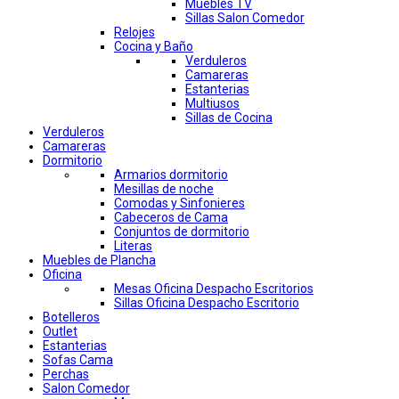
Muebles TV
Sillas Salon Comedor
Relojes
Cocina y Baño
Verduleros
Camareras
Estanterias
Multiusos
Sillas de Cocina
Verduleros
Camareras
Dormitorio
Armarios dormitorio
Mesillas de noche
Comodas y Sinfonieres
Cabeceros de Cama
Conjuntos de dormitorio
Literas
Muebles de Plancha
Oficina
Mesas Oficina Despacho Escritorios
Sillas Oficina Despacho Escritorio
Botelleros
Outlet
Estanterias
Sofas Cama
Perchas
Salon Comedor