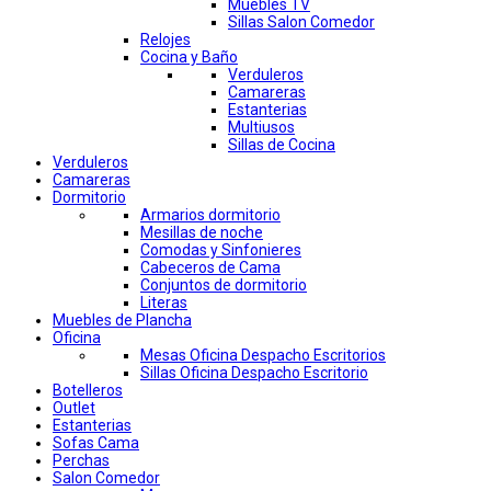
Muebles TV
Sillas Salon Comedor
Relojes
Cocina y Baño
Verduleros
Camareras
Estanterias
Multiusos
Sillas de Cocina
Verduleros
Camareras
Dormitorio
Armarios dormitorio
Mesillas de noche
Comodas y Sinfonieres
Cabeceros de Cama
Conjuntos de dormitorio
Literas
Muebles de Plancha
Oficina
Mesas Oficina Despacho Escritorios
Sillas Oficina Despacho Escritorio
Botelleros
Outlet
Estanterias
Sofas Cama
Perchas
Salon Comedor