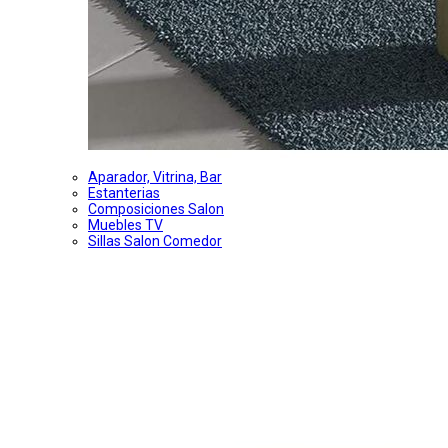
Aparador, Vitrina, Bar
Estanterias
Composiciones Salon
Muebles TV
Sillas Salon Comedor