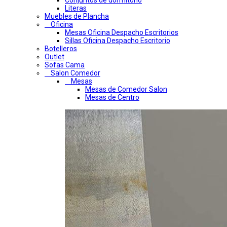
Conjuntos de dormitorio
Literas
Muebles de Plancha
Oficina
Mesas Oficina Despacho Escritorios
Sillas Oficina Despacho Escritorio
Botelleros
Outlet
Sofas Cama
Salon Comedor
Mesas
Mesas de Comedor Salon
Mesas de Centro