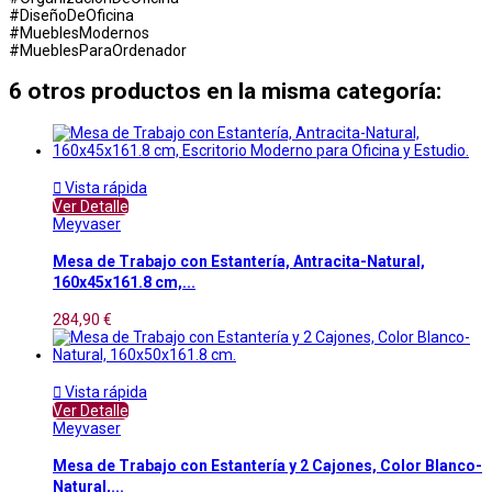
#DiseñoDeOficina
#MueblesModernos
#MueblesParaOrdenador
6 otros productos en la misma categoría:

Vista rápida
Ver Detalle
Meyvaser
Mesa de Trabajo con Estantería, Antracita-Natural,
160x45x161.8 cm,...
284,90 €

Vista rápida
Ver Detalle
Meyvaser
Mesa de Trabajo con Estantería y 2 Cajones, Color Blanco-
Natural,...