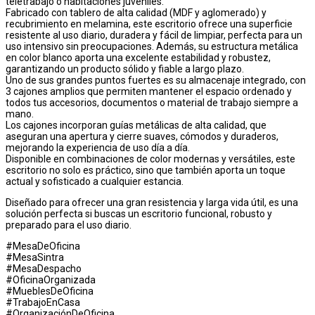
teletrabajo o habitaciones juveniles.
Fabricado con tablero de alta calidad (MDF y aglomerado) y
recubrimiento en melamina, este escritorio ofrece una superficie
resistente al uso diario, duradera y fácil de limpiar, perfecta para un
uso intensivo sin preocupaciones. Además, su estructura metálica
en color blanco aporta una excelente estabilidad y robustez,
garantizando un producto sólido y fiable a largo plazo.
Uno de sus grandes puntos fuertes es su almacenaje integrado, con
3 cajones amplios que permiten mantener el espacio ordenado y
todos tus accesorios, documentos o material de trabajo siempre a
mano.
Los cajones incorporan guías metálicas de alta calidad, que
aseguran una apertura y cierre suaves, cómodos y duraderos,
mejorando la experiencia de uso día a día.
Disponible en combinaciones de color modernas y versátiles, este
escritorio no solo es práctico, sino que también aporta un toque
actual y sofisticado a cualquier estancia.
Diseñado para ofrecer una gran resistencia y larga vida útil, es una
solución perfecta si buscas un escritorio funcional, robusto y
preparado para el uso diario.
#MesaDeOficina
#MesaSintra
#MesaDespacho
#OficinaOrganizada
#MueblesDeOficina
#TrabajoEnCasa
#OrganizaciónDeOficina