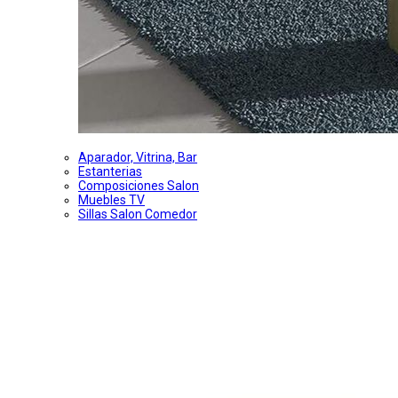
Aparador, Vitrina, Bar
Estanterias
Composiciones Salon
Muebles TV
Sillas Salon Comedor