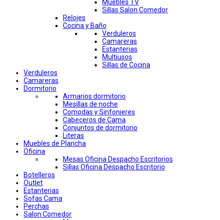
Muebles TV
Sillas Salon Comedor
Relojes
Cocina y Baño
Verduleros
Camareras
Estanterias
Multiusos
Sillas de Cocina
Verduleros
Camareras
Dormitorio
Armarios dormitorio
Mesillas de noche
Comodas y Sinfonieres
Cabeceros de Cama
Conjuntos de dormitorio
Literas
Muebles de Plancha
Oficina
Mesas Oficina Despacho Escritorios
Sillas Oficina Despacho Escritorio
Botelleros
Outlet
Estanterias
Sofas Cama
Perchas
Salon Comedor