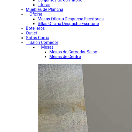
Conjuntos de dormitorio
Literas
Muebles de Plancha
Oficina
Mesas Oficina Despacho Escritorios
Sillas Oficina Despacho Escritorio
Botelleros
Outlet
Sofas Cama
Salon Comedor
Mesas
Mesas de Comedor Salon
Mesas de Centro