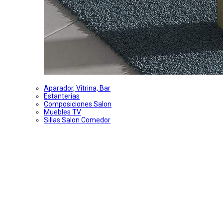
Aparador, Vitrina, Bar
Estanterias
Composiciones Salon
Muebles TV
Sillas Salon Comedor