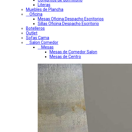
Conjuntos de dormitorio
Literas
Muebles de Plancha
Oficina
Mesas Oficina Despacho Escritorios
Sillas Oficina Despacho Escritorio
Botelleros
Outlet
Sofas Cama
Salon Comedor
Mesas
Mesas de Comedor Salon
Mesas de Centro