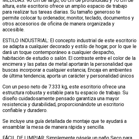
MEDIDAS: 90 cm de largo, 60 cm de profundidad y 70 cm de
altura, este escritorio ofrece un amplio espacio de trabajo
para realizar tus tareas diarias. Su tamaño generoso te
permite colocar tu ordenador, monitor, teclado, documentos y
otros accesorios de oficina de manera organizada y
accesible.
ESTILO INDUSTRIAL: El concepto industrial de este escritorio
se adapta a cualquier decorado y estilo de hogar, por lo que le
dará un toque contemporáneo a cualquier despacho,
habitación de estudio o salón. El contraste entre el color de la
encimera y las patas de metal aportarán la personalidad que
buscas incorporar a cualquier estancia; Encaja en ambientes
de última tendencia; aporta un carácter y personalidad únicos
Con un peso neto de 7.333 kg, este escritorio ofrece una
estructura robusta y estable para tu espacio de trabajo. Su
diseño cuidadosamente pensado garantiza una mayor
resistencia y durabilidad, proporcionándote un escritorio
confiable y duradero.
Se incluye una guía detallada de montaje que te ayudará a
ensamblar la mesa de manera rápida y sencilla.
FÁCIL DE LIMPIAR: Simplemente pásele un paño Seco para