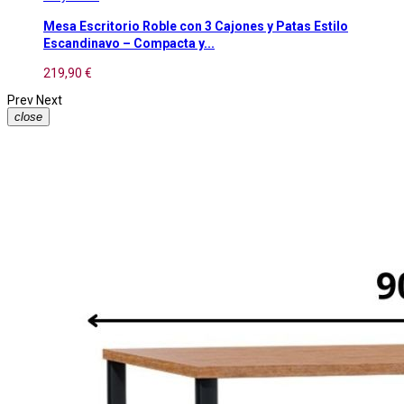
Mesa Escritorio Roble con 3 Cajones y Patas Estilo
Escandinavo – Compacta y...
219,90 €
Prev
Next
close