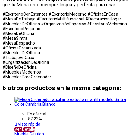
que tu Mesa esté siempre limpia y perfecta para usar
#EscritorioConEstantes #EscritorioModerno #OficinaEnCasa
#MesaDeTrabajo #EscritorioMultifuncional #DecoraciónHogar
#MueblesDeOficina #OrganizaciónEspacios #EscritorioMelamina
#EscritorioPequeño
#MesaDeOficina
#MesaSintra
#MesaDespacho
#OficinaOrganizada
#MueblesDeOficina
#TrabajoEnCasa
#OrganizaciónDeOficina
#DiseñoDeOficina
#MueblesModernos
#MueblesParaOrdenador
6 otros productos en la misma categoría:
¡En oferta!
-57,22%

Vista rápida
Ver Detalle
Mueble Gestion