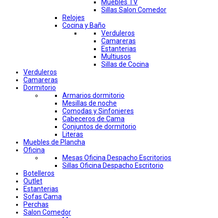
Muebles TV
Sillas Salon Comedor
Relojes
Cocina y Baño
Verduleros
Camareras
Estanterias
Multiusos
Sillas de Cocina
Verduleros
Camareras
Dormitorio
Armarios dormitorio
Mesillas de noche
Comodas y Sinfonieres
Cabeceros de Cama
Conjuntos de dormitorio
Literas
Muebles de Plancha
Oficina
Mesas Oficina Despacho Escritorios
Sillas Oficina Despacho Escritorio
Botelleros
Outlet
Estanterias
Sofas Cama
Perchas
Salon Comedor