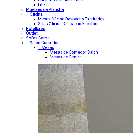
Conjuntos de dormitorio
Literas
Muebles de Plancha
Oficina
Mesas Oficina Despacho Escritorios
Sillas Oficina Despacho Escritorio
Botelleros
Outlet
Sofas Cama
Salon Comedor
Mesas
Mesas de Comedor Salon
Mesas de Centro