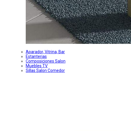
Aparador, Vitrina, Bar
Estanterias
Composiciones Salon
Muebles TV
Sillas Salon Comedor