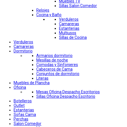
Muebles TV
Sillas Salon Comedor
Relojes
Cocina y Baño
Verduleros
Camareras
Estanterias
Multiusos
Sillas de Cocina
Verduleros
Camareras
Dormitorio
Armarios dormitorio
Mesillas de noche
Comodas y Sinfonieres
Cabeceros de Cama
Conjuntos de dormitorio
Literas
Muebles de Plancha
Oficina
Mesas Oficina Despacho Escritorios
Sillas Oficina Despacho Escritorio
Botelleros
Outlet
Estanterias
Sofas Cama
Perchas
Salon Comedor