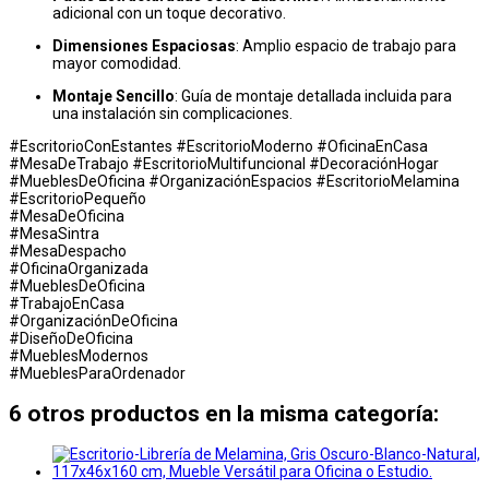
adicional con un toque decorativo.
Dimensiones Espaciosas
: Amplio espacio de trabajo para
mayor comodidad.
Montaje Sencillo
: Guía de montaje detallada incluida para
una instalación sin complicaciones.
#EscritorioConEstantes #EscritorioModerno #OficinaEnCasa
#MesaDeTrabajo #EscritorioMultifuncional #DecoraciónHogar
#MueblesDeOficina #OrganizaciónEspacios #EscritorioMelamina
#EscritorioPequeño
#MesaDeOficina
#MesaSintra
#MesaDespacho
#OficinaOrganizada
#MueblesDeOficina
#TrabajoEnCasa
#OrganizaciónDeOficina
#DiseñoDeOficina
#MueblesModernos
#MueblesParaOrdenador
6 otros productos en la misma categoría: