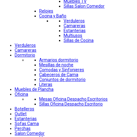
Muebles TV
Sillas Salon Comedor
Relojes
Cocina y Baño
Verduleros
Camareras
Estanterias
Multiusos
Sillas de Cocina
Verduleros
Camareras
Dormitorio
Armarios dormitorio
Mesillas de noche
Comodas y Sinfonieres
Cabeceros de Cama
Conjuntos de dormitorio
Literas
Muebles de Plancha
Oficina
Mesas Oficina Despacho Escritorios
Sillas Oficina Despacho Escritorio
Botelleros
Outlet
Estanterias
Sofas Cama
Perchas
Salon Comedor