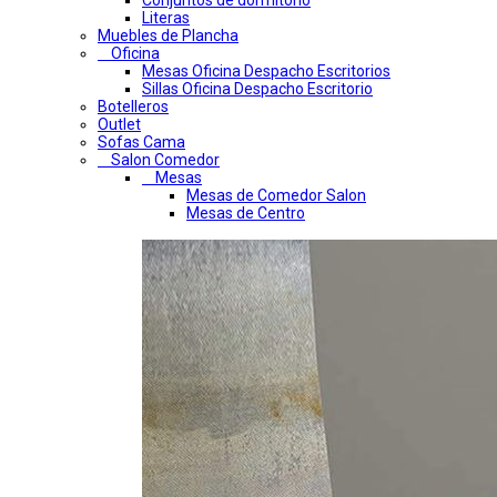
Conjuntos de dormitorio
Literas
Muebles de Plancha
Oficina
Mesas Oficina Despacho Escritorios
Sillas Oficina Despacho Escritorio
Botelleros
Outlet
Sofas Cama
Salon Comedor
Mesas
Mesas de Comedor Salon
Mesas de Centro