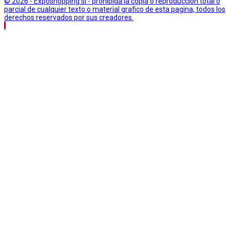
© 2026 - Exposhopping sl - prohibida la copia o reproduccion total o
parcial de cualquier texto o material grafico de esta pagina, todos los
derechos reservados por sus creadores.