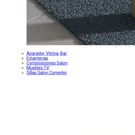
Aparador, Vitrina, Bar
Estanterias
Composiciones Salon
Muebles TV
Sillas Salon Comedor