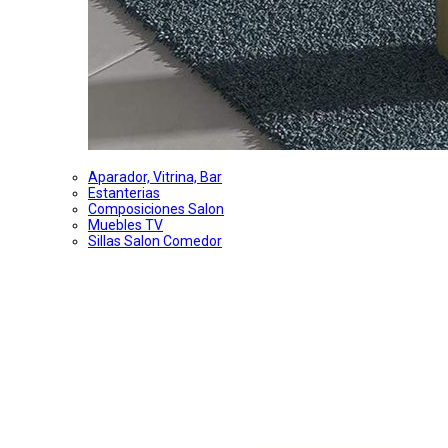
Aparador, Vitrina, Bar
Estanterias
Composiciones Salon
Muebles TV
Sillas Salon Comedor