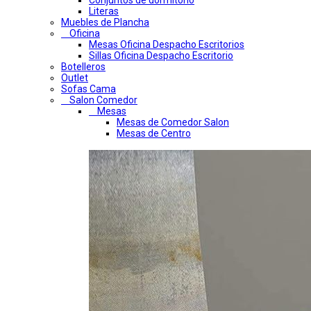
Conjuntos de dormitorio
Literas
Muebles de Plancha
Oficina
Mesas Oficina Despacho Escritorios
Sillas Oficina Despacho Escritorio
Botelleros
Outlet
Sofas Cama
Salon Comedor
Mesas
Mesas de Comedor Salon
Mesas de Centro