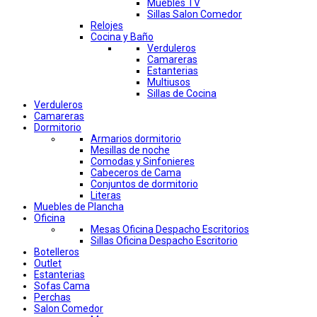
Muebles TV
Sillas Salon Comedor
Relojes
Cocina y Baño
Verduleros
Camareras
Estanterias
Multiusos
Sillas de Cocina
Verduleros
Camareras
Dormitorio
Armarios dormitorio
Mesillas de noche
Comodas y Sinfonieres
Cabeceros de Cama
Conjuntos de dormitorio
Literas
Muebles de Plancha
Oficina
Mesas Oficina Despacho Escritorios
Sillas Oficina Despacho Escritorio
Botelleros
Outlet
Estanterias
Sofas Cama
Perchas
Salon Comedor