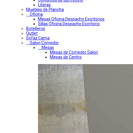
Conjuntos de dormitorio
Literas
Muebles de Plancha
Oficina
Mesas Oficina Despacho Escritorios
Sillas Oficina Despacho Escritorio
Botelleros
Outlet
Sofas Cama
Salon Comedor
Mesas
Mesas de Comedor Salon
Mesas de Centro