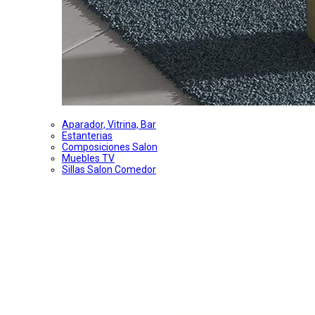
Aparador, Vitrina, Bar
Estanterias
Composiciones Salon
Muebles TV
Sillas Salon Comedor