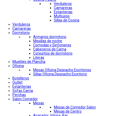
Verduleros
Camareras
Estanterias
Multiusos
Sillas de Cocina
Verduleros
Camareras
Dormitorio
Armarios dormitorio
Mesillas de noche
Comodas y Sinfonieres
Cabeceros de Cama
Conjuntos de dormitorio
Literas
Muebles de Plancha
Oficina
Mesas Oficina Despacho Escritorios
Sillas Oficina Despacho Escritorio
Botelleros
Outlet
Estanterias
Sofas Cama
Perchas
Salon Comedor
Mesas
Mesas de Comedor Salon
Mesas de Centro
Aparador, Vitrina, Bar