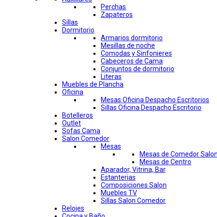
Perchas
Zapateros
Sillas
Dormitorio
Armarios dormitorio
Mesillas de noche
Comodas y Sinfonieres
Cabeceros de Cama
Conjuntos de dormitorio
Literas
Muebles de Plancha
Oficina
Mesas Oficina Despacho Escritorios
Sillas Oficina Despacho Escritorio
Botelleros
Outlet
Sofas Cama
Salon Comedor
Mesas
Mesas de Comedor Salo
Mesas de Centro
Aparador, Vitrina, Bar
Estanterias
Composiciones Salon
Muebles TV
Sillas Salon Comedor
Relojes
Cocina y Baño