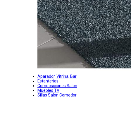
Aparador, Vitrina, Bar
Estanterias
Composiciones Salon
Muebles TV
Sillas Salon Comedor