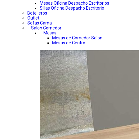
Mesas Oficina Despacho Escritorios
Sillas Oficina Despacho Escritorio
Botelleros
Outlet
Sofas Cama
Salon Comedor
Mesas
Mesas de Comedor Salon
Mesas de Centro