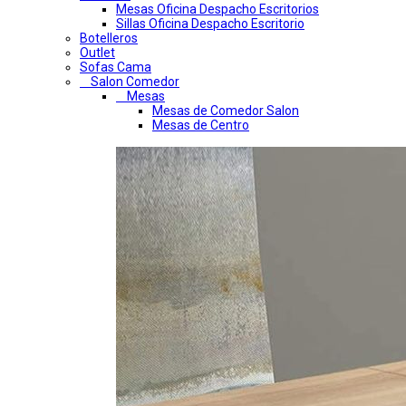
Mesas Oficina Despacho Escritorios
Sillas Oficina Despacho Escritorio
Botelleros
Outlet
Sofas Cama
Salon Comedor
Mesas
Mesas de Comedor Salon
Mesas de Centro