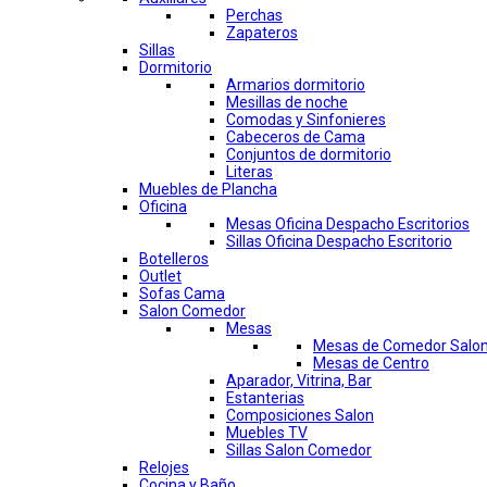
Perchas
Zapateros
Sillas
Dormitorio
Armarios dormitorio
Mesillas de noche
Comodas y Sinfonieres
Cabeceros de Cama
Conjuntos de dormitorio
Literas
Muebles de Plancha
Oficina
Mesas Oficina Despacho Escritorios
Sillas Oficina Despacho Escritorio
Botelleros
Outlet
Sofas Cama
Salon Comedor
Mesas
Mesas de Comedor Salo
Mesas de Centro
Aparador, Vitrina, Bar
Estanterias
Composiciones Salon
Muebles TV
Sillas Salon Comedor
Relojes
Cocina y Baño