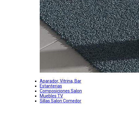
Aparador, Vitrina, Bar
Estanterias
Composiciones Salon
Muebles TV
Sillas Salon Comedor