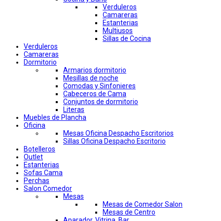
Verduleros
Camareras
Estanterias
Multiusos
Sillas de Cocina
Verduleros
Camareras
Dormitorio
Armarios dormitorio
Mesillas de noche
Comodas y Sinfonieres
Cabeceros de Cama
Conjuntos de dormitorio
Literas
Muebles de Plancha
Oficina
Mesas Oficina Despacho Escritorios
Sillas Oficina Despacho Escritorio
Botelleros
Outlet
Estanterias
Sofas Cama
Perchas
Salon Comedor
Mesas
Mesas de Comedor Salon
Mesas de Centro
Aparador, Vitrina, Bar