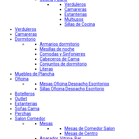
Verduleros
Camareras
Estanterias
Multiusos
Sillas de Cocina
Verduleros
Camareras
Dormitorio
Armarios dormitorio
Mesillas de noche
Comodas y Sinfonieres
Cabeceros de Cama
Conjuntos de dormitorio
Literas
Muebles de Plancha
Oficina
Mesas Oficina Despacho Escritorios
Sillas Oficina Despacho Escritorio
Botelleros
Outlet
Estanterias
Sofas Cama
Perchas
Salon Comedor
Mesas
Mesas de Comedor Salon
Mesas de Centro
Aparador, Vitrina, Bar