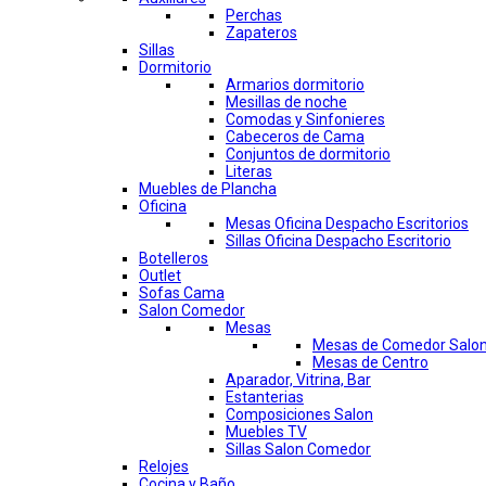
Perchas
Zapateros
Sillas
Dormitorio
Armarios dormitorio
Mesillas de noche
Comodas y Sinfonieres
Cabeceros de Cama
Conjuntos de dormitorio
Literas
Muebles de Plancha
Oficina
Mesas Oficina Despacho Escritorios
Sillas Oficina Despacho Escritorio
Botelleros
Outlet
Sofas Cama
Salon Comedor
Mesas
Mesas de Comedor Salo
Mesas de Centro
Aparador, Vitrina, Bar
Estanterias
Composiciones Salon
Muebles TV
Sillas Salon Comedor
Relojes
Cocina y Baño