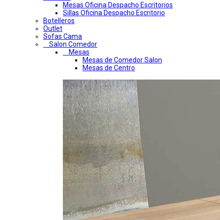
Mesas Oficina Despacho Escritorios
Sillas Oficina Despacho Escritorio
Botelleros
Outlet
Sofas Cama
Salon Comedor
Mesas
Mesas de Comedor Salon
Mesas de Centro