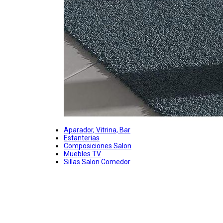
Aparador, Vitrina, Bar
Estanterias
Composiciones Salon
Muebles TV
Sillas Salon Comedor