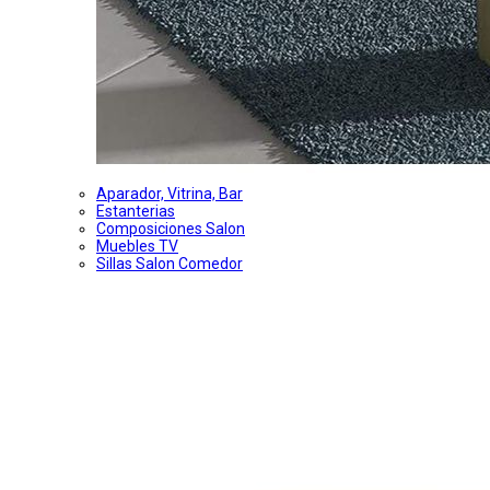
Aparador, Vitrina, Bar
Estanterias
Composiciones Salon
Muebles TV
Sillas Salon Comedor