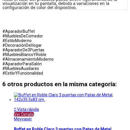
visualización en tu pantalla, debido a variaciones en la
configuración de color del dispositivo.
#AparadorBuffet
#MueblesDeComedor
#EstiloModerno
#DecoraciónDeHogar
#AparadorDe3Puertas
#MueblesBlancoYRoble
#AlmacenamientoModerno
#AparadorParaSalón
#MueblesAuxiliares
#EstiloYFuncionalidad
6 otros productos en la misma categoría:

Vista rápida
Ver Detalle
Meyvaser
Buffet en Roble Claro 3 puertas con Patas de Metal,