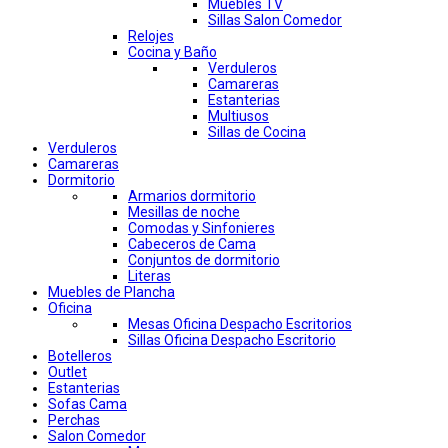
Muebles TV
Sillas Salon Comedor
Relojes
Cocina y Baño
Verduleros
Camareras
Estanterias
Multiusos
Sillas de Cocina
Verduleros
Camareras
Dormitorio
Armarios dormitorio
Mesillas de noche
Comodas y Sinfonieres
Cabeceros de Cama
Conjuntos de dormitorio
Literas
Muebles de Plancha
Oficina
Mesas Oficina Despacho Escritorios
Sillas Oficina Despacho Escritorio
Botelleros
Outlet
Estanterias
Sofas Cama
Perchas
Salon Comedor