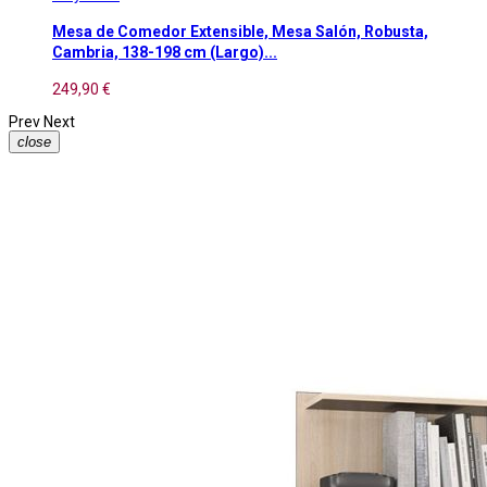
Mesa de Comedor Extensible, Mesa Salón, Robusta,
Cambria, 138-198 cm (Largo)...
249,90 €
Prev
Next
close