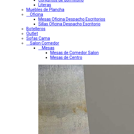
Conjuntos de dormitorio
Literas
Muebles de Plancha
Oficina
Mesas Oficina Despacho Escritorios
Sillas Oficina Despacho Escritorio
Botelleros
Outlet
Sofas Cama
Salon Comedor
Mesas
Mesas de Comedor Salon
Mesas de Centro