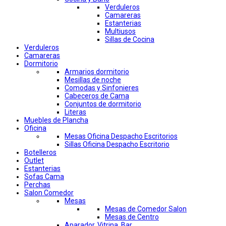
Verduleros
Camareras
Estanterias
Multiusos
Sillas de Cocina
Verduleros
Camareras
Dormitorio
Armarios dormitorio
Mesillas de noche
Comodas y Sinfonieres
Cabeceros de Cama
Conjuntos de dormitorio
Literas
Muebles de Plancha
Oficina
Mesas Oficina Despacho Escritorios
Sillas Oficina Despacho Escritorio
Botelleros
Outlet
Estanterias
Sofas Cama
Perchas
Salon Comedor
Mesas
Mesas de Comedor Salon
Mesas de Centro
Aparador, Vitrina, Bar