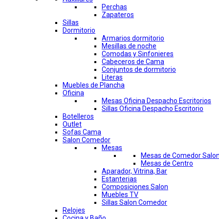
Perchas
Zapateros
Sillas
Dormitorio
Armarios dormitorio
Mesillas de noche
Comodas y Sinfonieres
Cabeceros de Cama
Conjuntos de dormitorio
Literas
Muebles de Plancha
Oficina
Mesas Oficina Despacho Escritorios
Sillas Oficina Despacho Escritorio
Botelleros
Outlet
Sofas Cama
Salon Comedor
Mesas
Mesas de Comedor Salo
Mesas de Centro
Aparador, Vitrina, Bar
Estanterias
Composiciones Salon
Muebles TV
Sillas Salon Comedor
Relojes
Cocina y Baño