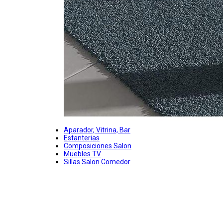
Aparador, Vitrina, Bar
Estanterias
Composiciones Salon
Muebles TV
Sillas Salon Comedor