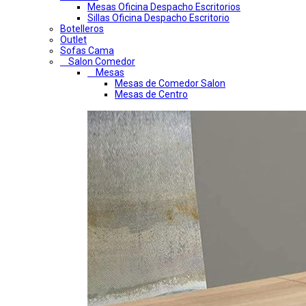
Mesas Oficina Despacho Escritorios
Sillas Oficina Despacho Escritorio
Botelleros
Outlet
Sofas Cama
Salon Comedor
Mesas
Mesas de Comedor Salon
Mesas de Centro