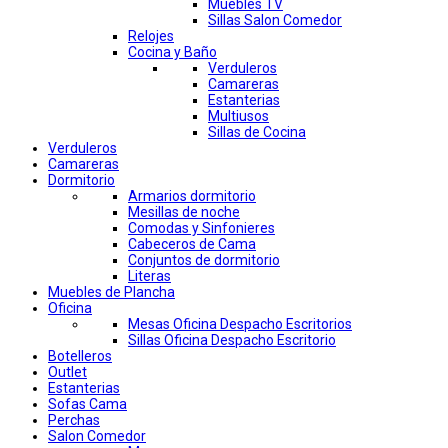
Muebles TV
Sillas Salon Comedor
Relojes
Cocina y Baño
Verduleros
Camareras
Estanterias
Multiusos
Sillas de Cocina
Verduleros
Camareras
Dormitorio
Armarios dormitorio
Mesillas de noche
Comodas y Sinfonieres
Cabeceros de Cama
Conjuntos de dormitorio
Literas
Muebles de Plancha
Oficina
Mesas Oficina Despacho Escritorios
Sillas Oficina Despacho Escritorio
Botelleros
Outlet
Estanterias
Sofas Cama
Perchas
Salon Comedor