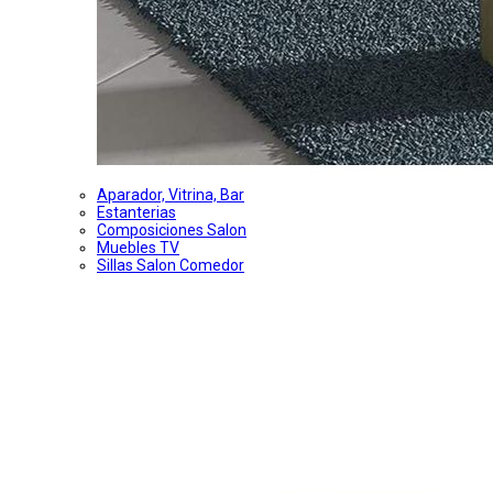
Aparador, Vitrina, Bar
Estanterias
Composiciones Salon
Muebles TV
Sillas Salon Comedor