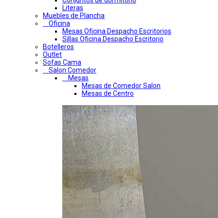
Conjuntos de dormitorio
Literas
Muebles de Plancha
Oficina
Mesas Oficina Despacho Escritorios
Sillas Oficina Despacho Escritorio
Botelleros
Outlet
Sofas Cama
Salon Comedor
Mesas
Mesas de Comedor Salon
Mesas de Centro