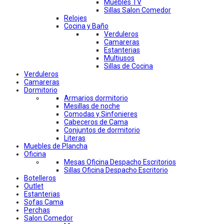
Muebles TV
Sillas Salon Comedor
Relojes
Cocina y Baño
Verduleros
Camareras
Estanterias
Multiusos
Sillas de Cocina
Verduleros
Camareras
Dormitorio
Armarios dormitorio
Mesillas de noche
Comodas y Sinfonieres
Cabeceros de Cama
Conjuntos de dormitorio
Literas
Muebles de Plancha
Oficina
Mesas Oficina Despacho Escritorios
Sillas Oficina Despacho Escritorio
Botelleros
Outlet
Estanterias
Sofas Cama
Perchas
Salon Comedor