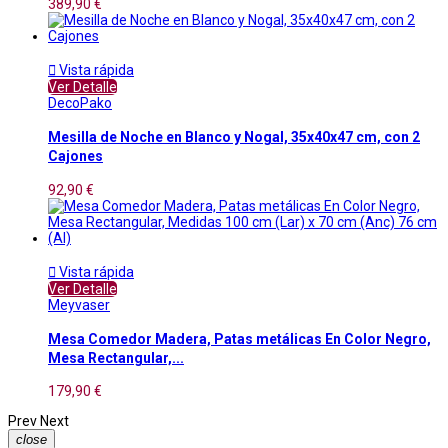
389,90 €

Vista rápida
Ver Detalle
DecoPako
Mesilla de Noche en Blanco y Nogal, 35x40x47 cm, con 2
Cajones
92,90 €

Vista rápida
Ver Detalle
Meyvaser
Mesa Comedor Madera, Patas metálicas En Color Negro,
Mesa Rectangular,...
179,90 €
Prev
Next
close