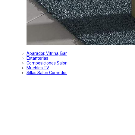
Aparador, Vitrina, Bar
Estanterias
Composiciones Salon
Muebles TV
Sillas Salon Comedor