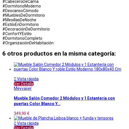
#CabeceroDeCama
#DormitorioModerno
#DescansoCómodo
#MueblesDeDormitorio
#MesillasDeNoche
#EstiloEnDormitorio
#DecoraciónDeDormitorio
#ConfortYEstilo
#DormitorioCompleto
#OrganizaciónDeHabitación
6 otros productos en la misma categoría:

Vista rápida
Ver Detalle
Meyvaser
Mueble Salón Comedor 2 Módulos y 1 Estantería con
puertas Color Blanco Y...
349,90 €

Vista rápida
Ver Detalle