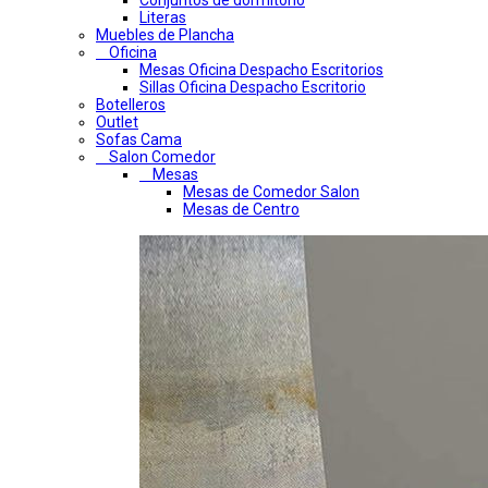
Conjuntos de dormitorio
Literas
Muebles de Plancha
Oficina
Mesas Oficina Despacho Escritorios
Sillas Oficina Despacho Escritorio
Botelleros
Outlet
Sofas Cama
Salon Comedor
Mesas
Mesas de Comedor Salon
Mesas de Centro