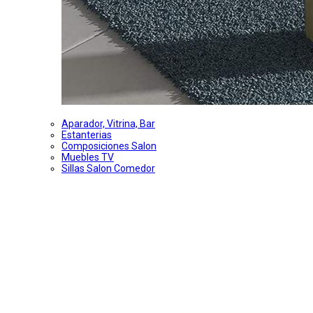
Aparador, Vitrina, Bar
Estanterias
Composiciones Salon
Muebles TV
Sillas Salon Comedor