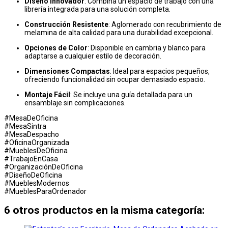
Diseño Innovador
: Combina un espacio de trabajo con una
librería integrada para una solución completa.
Construcción Resistente
: Aglomerado con recubrimiento de
melamina de alta calidad para una durabilidad excepcional.
Opciones de Color
: Disponible en cambria y blanco para
adaptarse a cualquier estilo de decoración.
Dimensiones Compactas
: Ideal para espacios pequeños,
ofreciendo funcionalidad sin ocupar demasiado espacio.
Montaje Fácil
: Se incluye una guía detallada para un
ensamblaje sin complicaciones.
#MesaDeOficina
#MesaSintra
#MesaDespacho
#OficinaOrganizada
#MueblesDeOficina
#TrabajoEnCasa
#OrganizaciónDeOficina
#DiseñoDeOficina
#MueblesModernos
#MueblesParaOrdenador
6 otros productos en la misma categoría: