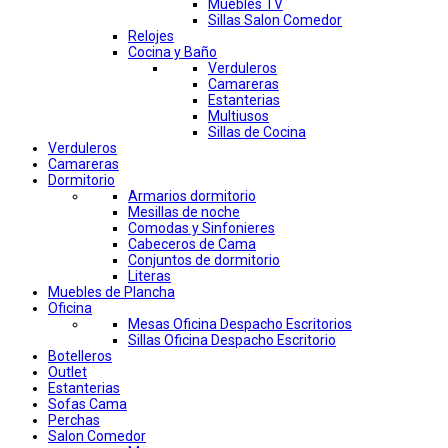
Muebles TV
Sillas Salon Comedor
Relojes
Cocina y Baño
Verduleros
Camareras
Estanterias
Multiusos
Sillas de Cocina
Verduleros
Camareras
Dormitorio
Armarios dormitorio
Mesillas de noche
Comodas y Sinfonieres
Cabeceros de Cama
Conjuntos de dormitorio
Literas
Muebles de Plancha
Oficina
Mesas Oficina Despacho Escritorios
Sillas Oficina Despacho Escritorio
Botelleros
Outlet
Estanterias
Sofas Cama
Perchas
Salon Comedor