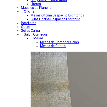
Conjuntos de dormitorio
Literas
Muebles de Plancha
Oficina
Mesas Oficina Despacho Escritorios
Sillas Oficina Despacho Escritorio
Botelleros
Outlet
Sofas Cama
Salon Comedor
Mesas
Mesas de Comedor Salon
Mesas de Centro