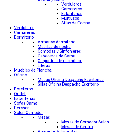
Verduleros
Camareras
Estanterias
Multiusos
Sillas de Cocina
Verduleros
Camareras
Dormitorio
Armarios dormitorio
Mesillas de noche
Comodas y Sinfonieres
Cabeceros de Cama
Conjuntos de dormitorio
Literas
Muebles de Plancha
Oficina
Mesas Oficina Despacho Escritorios
Sillas Oficina Despacho Escritorio
Botelleros
Outlet
Estanterias
Sofas Cama
Perchas
Salon Comedor
Mesas
Mesas de Comedor Salon
Mesas de Centro
Aparador, Vitrina, Bar