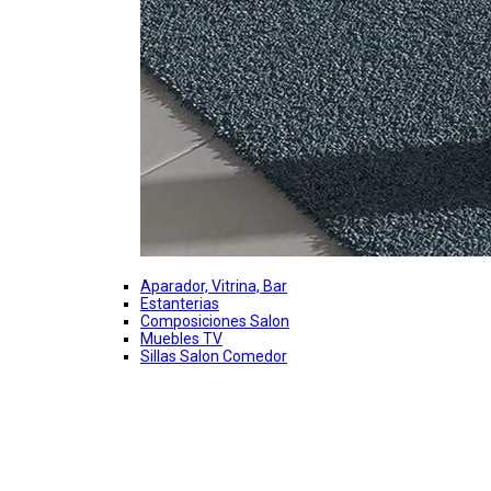
Aparador, Vitrina, Bar
Estanterias
Composiciones Salon
Muebles TV
Sillas Salon Comedor