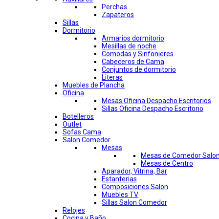
Perchas
Zapateros
Sillas
Dormitorio
Armarios dormitorio
Mesillas de noche
Comodas y Sinfonieres
Cabeceros de Cama
Conjuntos de dormitorio
Literas
Muebles de Plancha
Oficina
Mesas Oficina Despacho Escritorios
Sillas Oficina Despacho Escritorio
Botelleros
Outlet
Sofas Cama
Salon Comedor
Mesas
Mesas de Comedor Salo
Mesas de Centro
Aparador, Vitrina, Bar
Estanterias
Composiciones Salon
Muebles TV
Sillas Salon Comedor
Relojes
Cocina y Baño