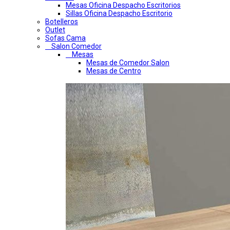
Mesas Oficina Despacho Escritorios
Sillas Oficina Despacho Escritorio
Botelleros
Outlet
Sofas Cama
Salon Comedor
Mesas
Mesas de Comedor Salon
Mesas de Centro