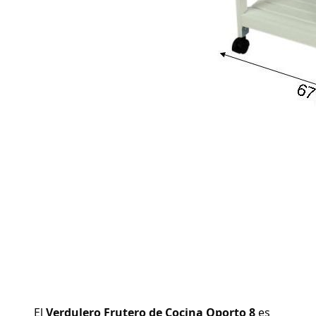
El 
Verdulero Frutero de Cocina Oporto 8
 es 