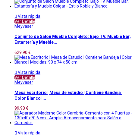

Vista rápida
Ver Detalle
Meyvaser
Conjunto de Salón Mueble Completo: Bajo TV, Mueble Bar,
Estantería y Mueble...
629,90 €

Vista rápida
Ver Detalle
Meyvaser
Mesa Escritorio | Mesa de Estudio | Contiene Bandeja |
Color Blanco |...
99,90 €

Vista rápida