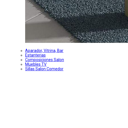
Aparador, Vitrina, Bar
Estanterias
Composiciones Salon
Muebles TV
Sillas Salon Comedor