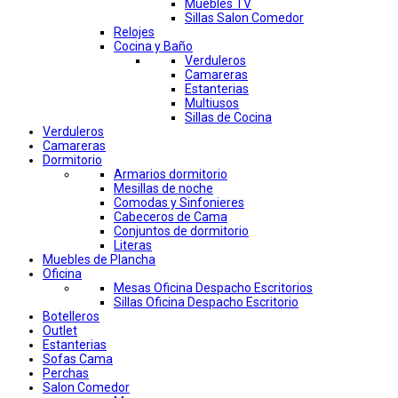
Muebles TV
Sillas Salon Comedor
Relojes
Cocina y Baño
Verduleros
Camareras
Estanterias
Multiusos
Sillas de Cocina
Verduleros
Camareras
Dormitorio
Armarios dormitorio
Mesillas de noche
Comodas y Sinfonieres
Cabeceros de Cama
Conjuntos de dormitorio
Literas
Muebles de Plancha
Oficina
Mesas Oficina Despacho Escritorios
Sillas Oficina Despacho Escritorio
Botelleros
Outlet
Estanterias
Sofas Cama
Perchas
Salon Comedor