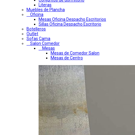
Conjuntos de dormitorio
Literas
Muebles de Plancha
Oficina
Mesas Oficina Despacho Escritorios
Sillas Oficina Despacho Escritorio
Botelleros
Outlet
Sofas Cama
Salon Comedor
Mesas
Mesas de Comedor Salon
Mesas de Centro