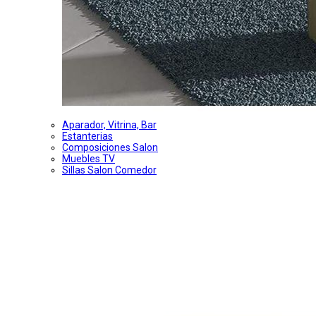
Aparador, Vitrina, Bar
Estanterias
Composiciones Salon
Muebles TV
Sillas Salon Comedor