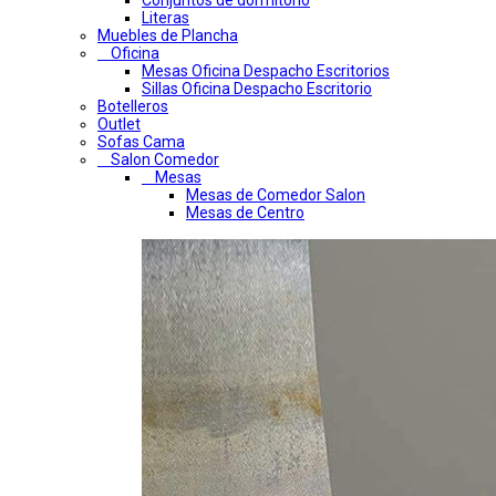
Conjuntos de dormitorio
Literas
Muebles de Plancha
Oficina
Mesas Oficina Despacho Escritorios
Sillas Oficina Despacho Escritorio
Botelleros
Outlet
Sofas Cama
Salon Comedor
Mesas
Mesas de Comedor Salon
Mesas de Centro