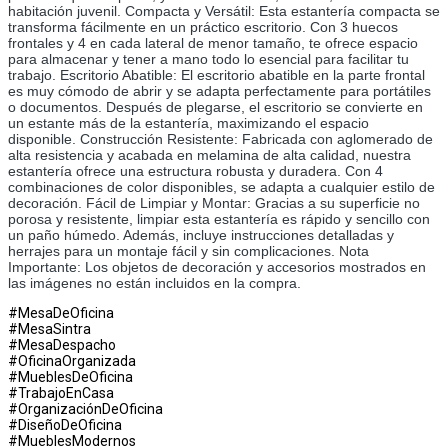
habitación juvenil. Compacta y Versátil: Esta estantería compacta se 
transforma fácilmente en un práctico escritorio. Con 3 huecos 
frontales y 4 en cada lateral de menor tamaño, te ofrece espacio 
para almacenar y tener a mano todo lo esencial para facilitar tu 
trabajo. Escritorio Abatible: El escritorio abatible en la parte frontal 
es muy cómodo de abrir y se adapta perfectamente para portátiles 
o documentos. Después de plegarse, el escritorio se convierte en 
un estante más de la estantería, maximizando el espacio 
disponible. Construcción Resistente: Fabricada con aglomerado de 
alta resistencia y acabada en melamina de alta calidad, nuestra 
estantería ofrece una estructura robusta y duradera. Con 4 
combinaciones de color disponibles, se adapta a cualquier estilo de 
decoración. Fácil de Limpiar y Montar: Gracias a su superficie no 
porosa y resistente, limpiar esta estantería es rápido y sencillo con 
un paño húmedo. Además, incluye instrucciones detalladas y 
herrajes para un montaje fácil y sin complicaciones. Nota 
Importante: Los objetos de decoración y accesorios mostrados en 
las imágenes no están incluidos en la compra.
#MesaDeOficina
#MesaSintra
#MesaDespacho
#OficinaOrganizada
#MueblesDeOficina
#TrabajoEnCasa
#OrganizaciónDeOficina
#DiseñoDeOficina
#MueblesModernos