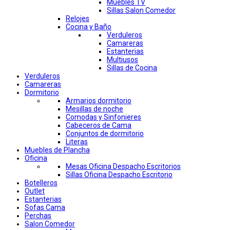
Muebles TV
Sillas Salon Comedor
Relojes
Cocina y Baño
Verduleros
Camareras
Estanterias
Multiusos
Sillas de Cocina
Verduleros
Camareras
Dormitorio
Armarios dormitorio
Mesillas de noche
Comodas y Sinfonieres
Cabeceros de Cama
Conjuntos de dormitorio
Literas
Muebles de Plancha
Oficina
Mesas Oficina Despacho Escritorios
Sillas Oficina Despacho Escritorio
Botelleros
Outlet
Estanterias
Sofas Cama
Perchas
Salon Comedor