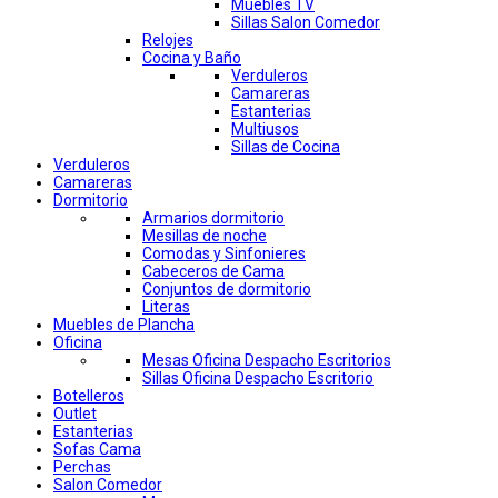
Muebles TV
Sillas Salon Comedor
Relojes
Cocina y Baño
Verduleros
Camareras
Estanterias
Multiusos
Sillas de Cocina
Verduleros
Camareras
Dormitorio
Armarios dormitorio
Mesillas de noche
Comodas y Sinfonieres
Cabeceros de Cama
Conjuntos de dormitorio
Literas
Muebles de Plancha
Oficina
Mesas Oficina Despacho Escritorios
Sillas Oficina Despacho Escritorio
Botelleros
Outlet
Estanterias
Sofas Cama
Perchas
Salon Comedor