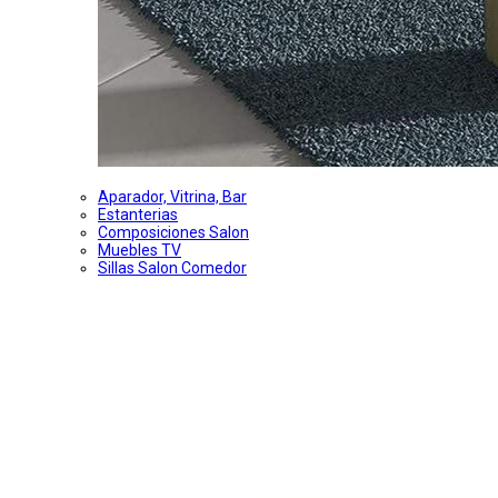
Aparador, Vitrina, Bar
Estanterias
Composiciones Salon
Muebles TV
Sillas Salon Comedor