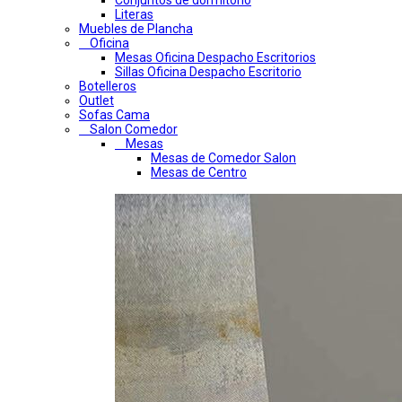
Conjuntos de dormitorio
Literas
Muebles de Plancha
Oficina
Mesas Oficina Despacho Escritorios
Sillas Oficina Despacho Escritorio
Botelleros
Outlet
Sofas Cama
Salon Comedor
Mesas
Mesas de Comedor Salon
Mesas de Centro