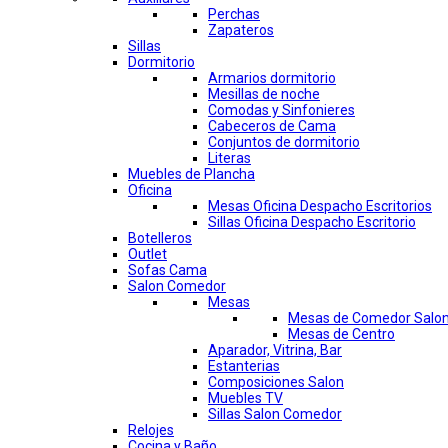
Perchas
Zapateros
Sillas
Dormitorio
Armarios dormitorio
Mesillas de noche
Comodas y Sinfonieres
Cabeceros de Cama
Conjuntos de dormitorio
Literas
Muebles de Plancha
Oficina
Mesas Oficina Despacho Escritorios
Sillas Oficina Despacho Escritorio
Botelleros
Outlet
Sofas Cama
Salon Comedor
Mesas
Mesas de Comedor Salo
Mesas de Centro
Aparador, Vitrina, Bar
Estanterias
Composiciones Salon
Muebles TV
Sillas Salon Comedor
Relojes
Cocina y Baño