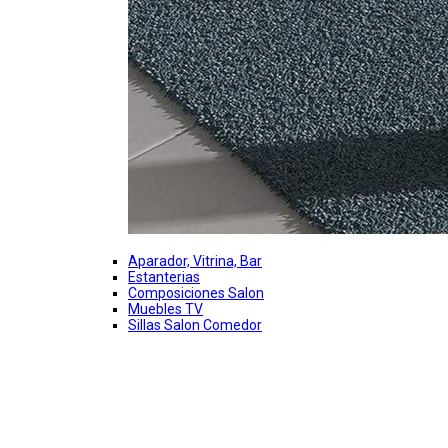
Aparador, Vitrina, Bar
Estanterias
Composiciones Salon
Muebles TV
Sillas Salon Comedor