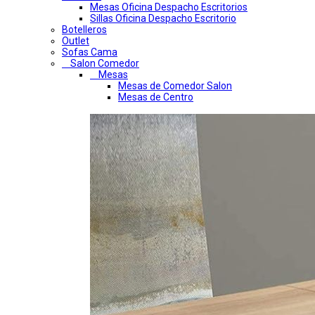
Mesas Oficina Despacho Escritorios
Sillas Oficina Despacho Escritorio
Botelleros
Outlet
Sofas Cama
Salon Comedor
Mesas
Mesas de Comedor Salon
Mesas de Centro