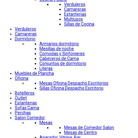
Verduleros
Camareras
Estanterias
Multiusos
Sillas de Cocina
Verduleros
Camareras
Dormitorio
Armarios dormitorio
Mesillas de noche
Comodas y Sinfonieres
Cabeceros de Cama
Conjuntos de dormitorio
Literas
Muebles de Plancha
Oficina
Mesas Oficina Despacho Escritorios
Sillas Oficina Despacho Escritorio
Botelleros
Outlet
Estanterias
Sofas Cama
Perchas
Salon Comedor
Mesas
Mesas de Comedor Salon
Mesas de Centro
Aparador, Vitrina, Bar