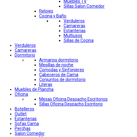
Muebles TV
Sillas Salon Comedor
Relojes
Cocina y Baño
Verduleros
Camareras
Estanterias
Multiusos
Sillas de Cocina
Verduleros
Camareras
Dormitorio
Armarios dormitorio
Mesillas de noche
Comodas y Sinfonieres
Cabeceros de Cama
Conjuntos de dormitorio
Literas
Muebles de Plancha
Oficina
Mesas Oficina Despacho Escritorios
Sillas Oficina Despacho Escritorio
Botelleros
Outlet
Estanterias
Sofas Cama
Perchas
Salon Comedor