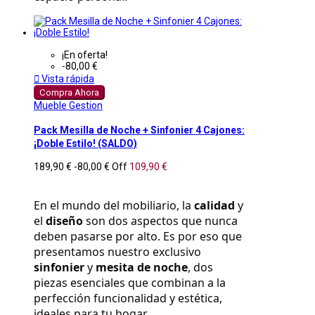
¡En oferta!
-80,00 €

Vista rápida
Compra Ahora
Mueble Gestion
Pack Mesilla de Noche + Sinfonier 4 Cajones:
¡Doble Estilo! (SALDO)
189,90 €
-80,00 €
Off
109,90 €
En el mundo del mobiliario, la 
calidad
 y 
el 
diseño
 son dos aspectos que nunca 
deben pasarse por alto. Es por eso que 
presentamos nuestro exclusivo 
sinfonier
 y 
mesita de noche
, dos 
piezas esenciales que combinan a la 
perfección funcionalidad y estética, 
ideales para tu hogar.