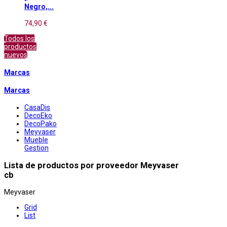
Negro,...
74,90 €
Todos los
productos
nuevos
Marcas
Marcas
CasaDis
DecoEko
DecoPako
Meyvaser
Mueble
Gestion
Lista de productos por proveedor Meyvaser
cb
Meyvaser
Grid
List