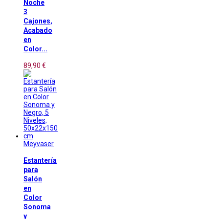
Noche
3
Cajones,
Acabado
en
Color...
89,90 €
Meyvaser
Estantería
para
Salón
en
Color
Sonoma
y