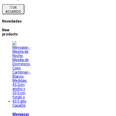

DE
ACUERDO
Novedades
New
products
CasaDis
Meyvaser