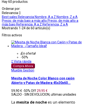
Hay 60 productos.
Ordenar por:
Relevancia

Best sales
Relevancia
Nombre, A a Z
Nombre, Z a A
Precio: de más bajo a más alto
Precio, de más alto a
más bajo
Referencia, A a Z
Referencia, Z a A
Mostrando 1-24 de 60 artículo(s)
Filtros activos
¡En oferta!
-50%

Vista rápida
Compra Ahora
Mueble Gestion
Mesita de Noche Color Blanco con cajón
Abierto y Patas de Madera 45x30x60...
59,90 €
-50%
Off
29,95 €
SALDO - SIN DEVOLUCION, ultimas unidades
La 
mesita de noche
 es un elemento 