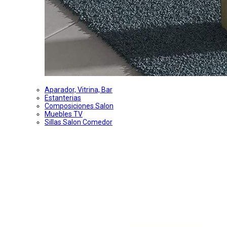
Aparador, Vitrina, Bar
Estanterias
Composiciones Salon
Muebles TV
Sillas Salon Comedor