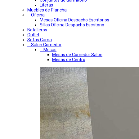
Conjuntos de dormitorio
Literas
Muebles de Plancha
Oficina
Mesas Oficina Despacho Escritorios
Sillas Oficina Despacho Escritorio
Botelleros
Outlet
Sofas Cama
Salon Comedor
Mesas
Mesas de Comedor Salon
Mesas de Centro