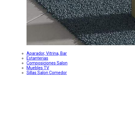
Aparador, Vitrina, Bar
Estanterias
Composiciones Salon
Muebles TV
Sillas Salon Comedor