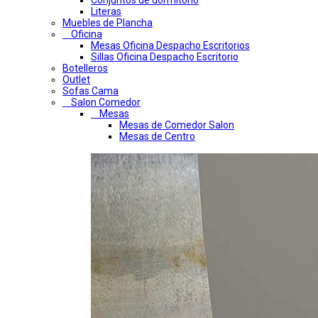
Conjuntos de dormitorio
Literas
Muebles de Plancha
Oficina
Mesas Oficina Despacho Escritorios
Sillas Oficina Despacho Escritorio
Botelleros
Outlet
Sofas Cama
Salon Comedor
Mesas
Mesas de Comedor Salon
Mesas de Centro