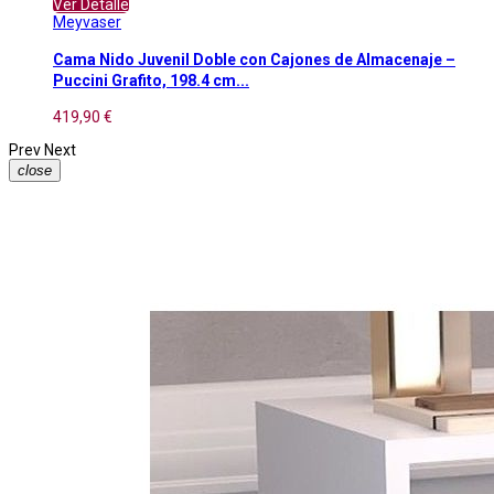
Ver Detalle
Meyvaser
Cama Nido Juvenil Doble con Cajones de Almacenaje –
Puccini Grafito, 198.4 cm...
419,90 €
Prev
Next
close