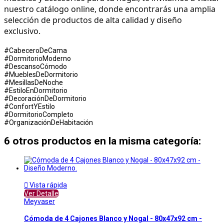
nuestro catálogo online, donde encontrarás una amplia 
selección de productos de alta calidad y diseño 
exclusivo.
#CabeceroDeCama
#DormitorioModerno
#DescansoCómodo
#MueblesDeDormitorio
#MesillasDeNoche
#EstiloEnDormitorio
#DecoraciónDeDormitorio
#ConfortYEstilo
#DormitorioCompleto
#OrganizaciónDeHabitación
6 otros productos en la misma categoría:

Vista rápida
Ver Detalle
Meyvaser
Cómoda de 4 Cajones Blanco y Nogal - 80x47x92 cm -