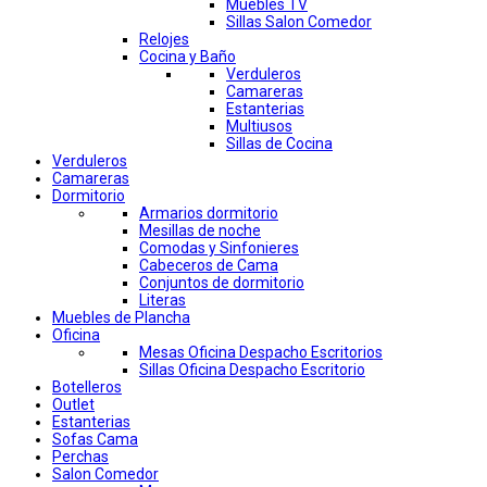
Muebles TV
Sillas Salon Comedor
Relojes
Cocina y Baño
Verduleros
Camareras
Estanterias
Multiusos
Sillas de Cocina
Verduleros
Camareras
Dormitorio
Armarios dormitorio
Mesillas de noche
Comodas y Sinfonieres
Cabeceros de Cama
Conjuntos de dormitorio
Literas
Muebles de Plancha
Oficina
Mesas Oficina Despacho Escritorios
Sillas Oficina Despacho Escritorio
Botelleros
Outlet
Estanterias
Sofas Cama
Perchas
Salon Comedor