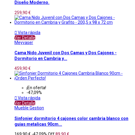
Diseño Moderno.
259,90 €

Vista rápida
Ver Detalle
Meyvaser
Cama Nido Juvenil con Dos Camas y Dos Cajones -
Dormitorio en Cambria y...
459,90 €
¡En oferta!
-47,09%

Vista rápida
Ver Detalle
Mueble Gestion
Sinfonier dormitorio 4 cajones color cambria blanco con
guias metalicas 90cm...
169,90 €
-47,09%
Off
89,90 €