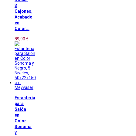
3
Cajones,
Acabado
en
Color...
89,90 €
Meyvaser
Estantería
para
Salón
en
Color
Sonoma
y