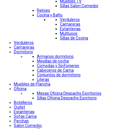
Muebles TV
Sillas Salon Comedor
Relojes
Cocina y Baño
Verduleros
Camareras
Estanterias
Multiusos
Sillas de Cocina
Verduleros
Camareras
Dormitorio
Armarios dormitorio
Mesillas de noche
Comodas y Sinfonieres
Cabeceros de Cama
Conjuntos de dormitorio
Literas
Muebles de Plancha
Oficina
Mesas Oficina Despacho Escritorios
Sillas Oficina Despacho Escritorio
Botelleros
Outlet
Estanterias
Sofas Cama
Perchas
Salon Comedor