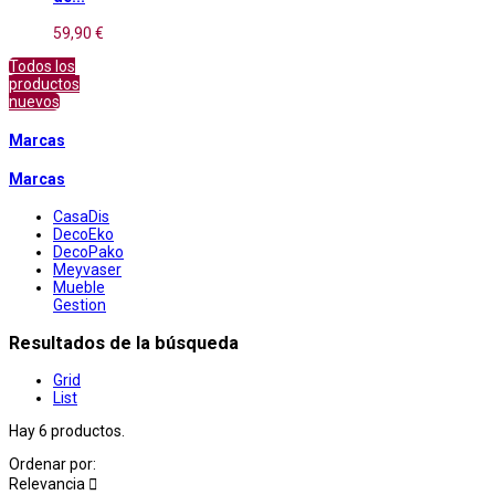
59,90 €
Todos los
productos
nuevos
Marcas
Marcas
CasaDis
DecoEko
DecoPako
Meyvaser
Mueble
Gestion
Resultados de la búsqueda
Grid
List
Hay 6 productos.
Ordenar por:
Relevancia
