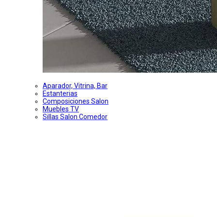
Aparador, Vitrina, Bar
Estanterias
Composiciones Salon
Muebles TV
Sillas Salon Comedor