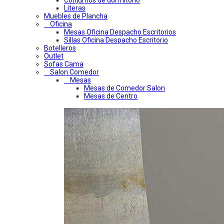
Conjuntos de dormitorio
Literas
Muebles de Plancha
Oficina
Mesas Oficina Despacho Escritorios
Sillas Oficina Despacho Escritorio
Botelleros
Outlet
Sofas Cama
Salon Comedor
Mesas
Mesas de Comedor Salon
Mesas de Centro