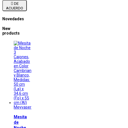

DE
ACUERDO
Novedades
New
products
Meyvaser
Mesita
de
Noche